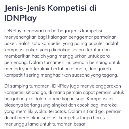
Jenis-Jenis Kompetisi di
IDNPlay
IDNPlay menawarkan berbagai jenis kompetisi
menyenangkan bagi kalangan penggemar permainan
poker. Salah satu kompetisi yang paling populer adalah
kompetisi poker, yang diadakan secara teratur dan
memberikan hadiah yang menggiurkan untuk para
pemenang. Dalam turnamen ini, pemain bersaing untuk
menjadi yang terakhir bertahan di meja, dan gairah
kompetitif sering menghadirkan suasana yang tegang.
Di samping turnamen, IDNPlay juga menyelenggarakan
kompetisi sit and go, di mana pemain dapat pemain untuk
bergabung ke dalam game kapan saja. Kompetisi ini
biasanya berlangsung singkat dan cocok bagi mereka
yang memiliki waktu terbatas. Dalam sit and go, pemain
dapat merasakan sensasi kompetisi tanpa harus
menunggu lama untuk turnamen besar.