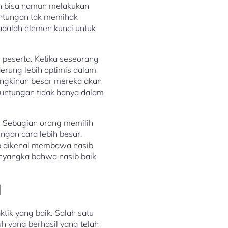
ain bisa namun melakukan
runtungan tak memihak
adalah elemen kunci untuk
l peserta. Ketika seseorang
erung lebih optimis dalam
ungkinan besar mereka akan
eruntungan tidak hanya dalam
. Sebagian orang memilih
gan cara lebih besar.
ap dikenal membawa nasib
enyangka bahwa nasib baik
l
ik yang baik. Salah satu
h yang berhasil yang telah