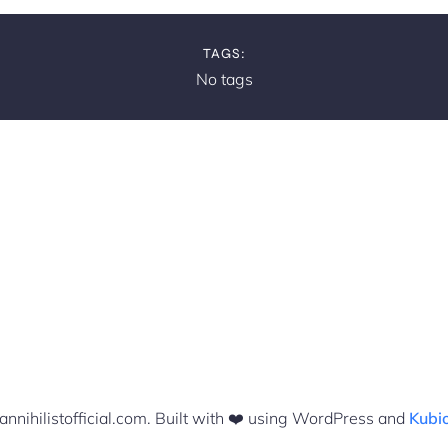
TAGS:
No tags
nnihilistofficial.com. Built with ❤️ using WordPress and
Kubi