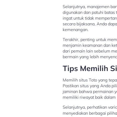
Selanjutnya, manajemen bank
digunakan dan patuhi batas 
ingat untuk tidak memperta
secara bijaksana, Anda dap
kemenangan.
Terakhir, penting untuk memi
menjamin keamanan dan ket
dari pemain lain sebelum m
bermain yang lebih menyena
Tips Memilih S
Memilih situs Toto yang te
Pastikan situs yang Anda pil
jaminan bahwa permainan yan
memiliki riwayat baik dalam 
Selanjutnya, perhatikan vari
menyediakan berbagai pilihan