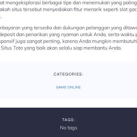
pat mengeksplorasi berbagai tipe dan menemukan yang paling
apakah situs tersebut menyediakan fitur menarik seperti slot 
.
mbayaran yang tersedia dan dukungan pelanggan yang ditawar
deposit dan penarikan yang nyaman untuk Anda, serta waktu
ponsif juga sangat penting, karena Anda mungkin membutuhk
Situs Toto yang baik akan selalu siap membantu Anda.
CATEGORIES:
GAME ONLINE
TAGS:
No tags