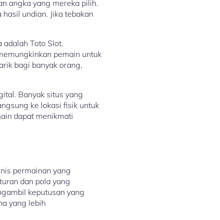
 angka yang mereka pilih.
asil undian. Jika tebakan
adalah Toto Slot.
g memungkinkan pemain untuk
rik bagi banyak orang,
gital. Banyak situs yang
ngsung ke lokasi fisik untuk
emain dapat menikmati
enis permainan yang
aturan dan pola yang
ngambil keputusan yang
na yang lebih