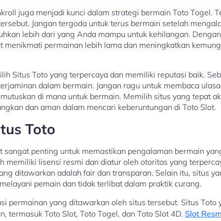
roll juga menjadi kunci dalam strategi bermain Toto Togel.
tersebut. Jangan tergoda untuk terus bermain setelah mengala
ruhkan lebih dari yang Anda mampu untuk kehilangan. Denga
at menikmati permainan lebih lama dan meningkatkan kemun
lih Situs Toto yang terpercaya dan memiliki reputasi baik. Se
erjaminan dalam bermain. Jangan ragu untuk membaca ulasa
emutuskan di mana untuk bermain. Memilih situs yang tepat
ngkan dan aman dalam mencari keberuntungan di Toto Slot.
itus Toto
pat sangat penting untuk memastikan pengalaman bermain y
ih memiliki lisensi resmi dan diatur oleh otoritas yang terper
g ditawarkan adalah fair dan transparan. Selain itu, situs y
melayani pemain dan tidak terlibat dalam praktik curang.
asi permainan yang ditawarkan oleh situs tersebut. Situs Toto
, termasuk Toto Slot, Toto Togel, dan Toto Slot 4D.
Slot Resm