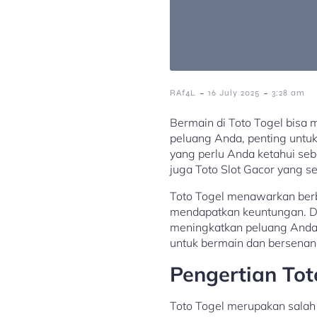
-
-
RAf4L
16 July 2025
3:28 am
Bermain di Toto Togel bis
peluang Anda, penting untuk
yang perlu Anda ketahui sebe
juga Toto Slot Gacor yang s
Toto Togel menawarkan berb
mendapatkan keuntungan. De
meningkatkan peluang Anda u
untuk bermain dan bersenan
Pengertian Tot
Toto Togel merupakan salah 