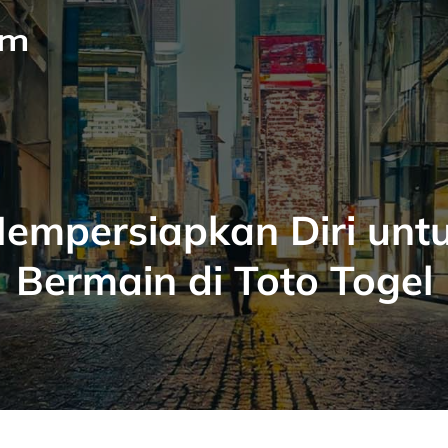
om
empersiapkan Diri unt
Bermain di Toto Togel