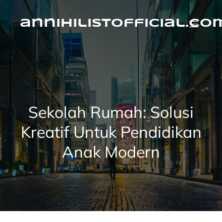
Skip
to
content
annihilistofficial.co
Sekolah Rumah: Solusi
Kreatif Untuk Pendidikan
Anak Modern