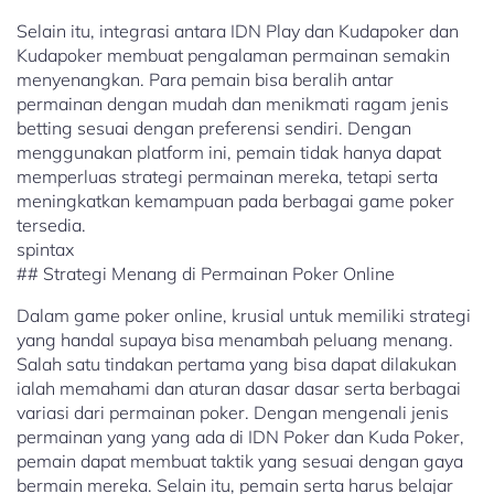
Selain itu, integrasi antara IDN Play dan Kudapoker dan
Kudapoker membuat pengalaman permainan semakin
menyenangkan. Para pemain bisa beralih antar
permainan dengan mudah dan menikmati ragam jenis
betting sesuai dengan preferensi sendiri. Dengan
menggunakan platform ini, pemain tidak hanya dapat
memperluas strategi permainan mereka, tetapi serta
meningkatkan kemampuan pada berbagai game poker
tersedia.
spintax
## Strategi Menang di Permainan Poker Online
Dalam game poker online, krusial untuk memiliki strategi
yang handal supaya bisa menambah peluang menang.
Salah satu tindakan pertama yang bisa dapat dilakukan
ialah memahami dan aturan dasar dasar serta berbagai
variasi dari permainan poker. Dengan mengenali jenis
permainan yang yang ada di IDN Poker dan Kuda Poker,
pemain dapat membuat taktik yang sesuai dengan gaya
bermain mereka. Selain itu, pemain serta harus belajar