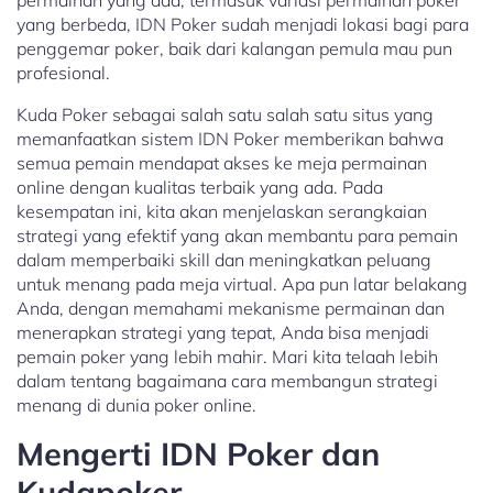
permainan yang ada, termasuk variasi permainan poker
yang berbeda, IDN Poker sudah menjadi lokasi bagi para
penggemar poker, baik dari kalangan pemula mau pun
profesional.
Kuda Poker sebagai salah satu salah satu situs yang
memanfaatkan sistem IDN Poker memberikan bahwa
semua pemain mendapat akses ke meja permainan
online dengan kualitas terbaik yang ada. Pada
kesempatan ini, kita akan menjelaskan serangkaian
strategi yang efektif yang akan membantu para pemain
dalam memperbaiki skill dan meningkatkan peluang
untuk menang pada meja virtual. Apa pun latar belakang
Anda, dengan memahami mekanisme permainan dan
menerapkan strategi yang tepat, Anda bisa menjadi
pemain poker yang lebih mahir. Mari kita telaah lebih
dalam tentang bagaimana cara membangun strategi
menang di dunia poker online.
Mengerti IDN Poker dan
Kudapoker