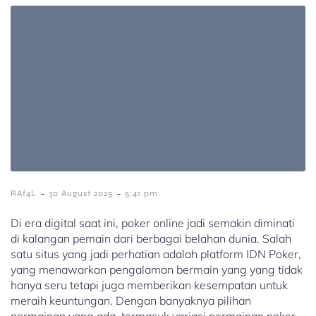
-
-
RAf4L
30 August 2025
5:41 pm
Di era digital saat ini, poker online jadi semakin diminati
di kalangan pemain dari berbagai belahan dunia. Salah
satu situs yang jadi perhatian adalah platform IDN Poker,
yang menawarkan pengalaman bermain yang yang tidak
hanya seru tetapi juga memberikan kesempatan untuk
meraih keuntungan. Dengan banyaknya pilihan