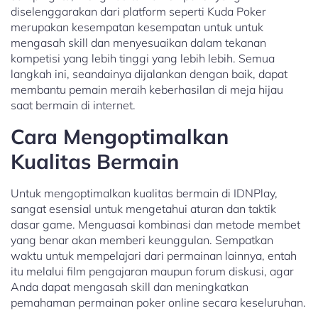
diselenggarakan dari platform seperti Kuda Poker
merupakan kesempatan kesempatan untuk untuk
mengasah skill dan menyesuaikan dalam tekanan
kompetisi yang lebih tinggi yang lebih lebih. Semua
langkah ini, seandainya dijalankan dengan baik, dapat
membantu pemain meraih keberhasilan di meja hijau
saat bermain di internet.
Cara Mengoptimalkan
Kualitas Bermain
Untuk mengoptimalkan kualitas bermain di IDNPlay,
sangat esensial untuk mengetahui aturan dan taktik
dasar game. Menguasai kombinasi dan metode membet
yang benar akan memberi keunggulan. Sempatkan
waktu untuk mempelajari dari permainan lainnya, entah
itu melalui film pengajaran maupun forum diskusi, agar
Anda dapat mengasah skill dan meningkatkan
pemahaman permainan poker online secara keseluruhan.