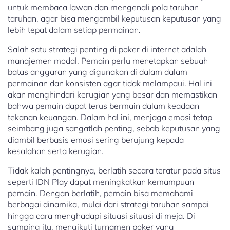
untuk membaca lawan dan mengenali pola taruhan
taruhan, agar bisa mengambil keputusan keputusan yang
lebih tepat dalam setiap permainan.
Salah satu strategi penting di poker di internet adalah
manajemen modal. Pemain perlu menetapkan sebuah
batas anggaran yang digunakan di dalam dalam
permainan dan konsisten agar tidak melampaui. Hal ini
akan menghindari kerugian yang besar dan memastikan
bahwa pemain dapat terus bermain dalam keadaan
tekanan keuangan. Dalam hal ini, menjaga emosi tetap
seimbang juga sangatlah penting, sebab keputusan yang
diambil berbasis emosi sering berujung kepada
kesalahan serta kerugian.
Tidak kalah pentingnya, berlatih secara teratur pada situs
seperti IDN Play dapat meningkatkan kemampuan
pemain. Dengan berlatih, pemain bisa memahami
berbagai dinamika, mulai dari strategi taruhan sampai
hingga cara menghadapi situasi situasi di meja. Di
samping itu, mengikuti turnamen poker yang