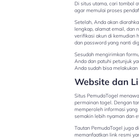
Di situs utama, cari tombol 
agar memulai proses pendaf
Setelah, Anda akan diarahka
lengkap, alamat email, dan 
verifikasi akun di kemudian
dan password yang nanti di
Sesudah mengirimkan formul
Anda dan patuhi petunjuk ya
Anda sudah bisa melakukan 
Website dan L
Situs PemudaTogel menawar
permainan togel. Dengan ta
memperoleh informasi yang 
semakin lebih nyaman dan ef
Tautan PemudaTogel juga d
memanfaatkan link resmi ya