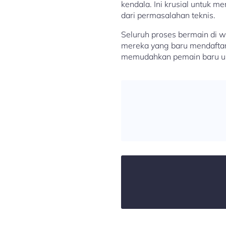
kendala. Ini krusial untuk
dari permasalahan teknis.
Seluruh proses bermain di w
mereka yang baru mendaftar
memudahkan pemain baru un