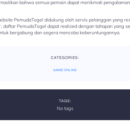
 memastikan bahwa semua pemain dapat menikmati pengalama
ebsite PemudaTogel didukung oleh servis pelanggan yang resp
, daftar PemudaTogel dapat realized dengan tahapan yang s
tuk bergabung dan segera mencoba keberuntungannya.
CATEGORIES:
GAME ONLINE
TAGS:
No tags