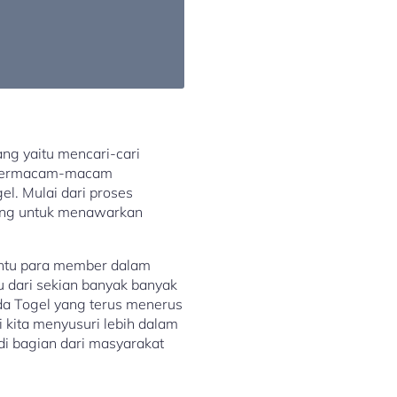
ng yaitu mencari-cari
n bermacam-macam
l. Mulai dari proses
ang untuk menawarkan
ntu para member dalam
u dari sekian banyak banyak
da Togel yang terus menerus
 kita menyusuri lebih dalam
i bagian dari masyarakat