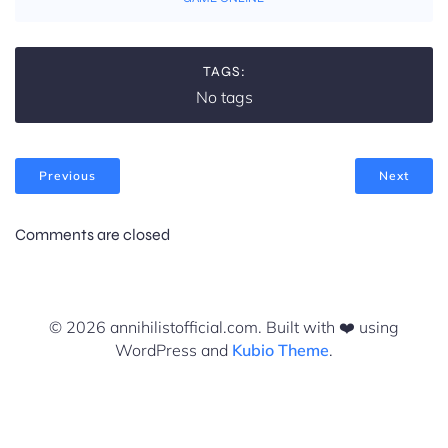
TAGS:
No tags
Previous
Next
Comments are closed
© 2026 annihilistofficial.com. Built with ❤️ using
WordPress and
Kubio Theme
.