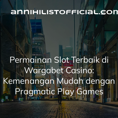
Skip
to
content
annihilistofficial.co
Permainan Slot Terbaik di
Wargabet Casino:
Kemenangan Mudah dengan
Pragmatic Play Games