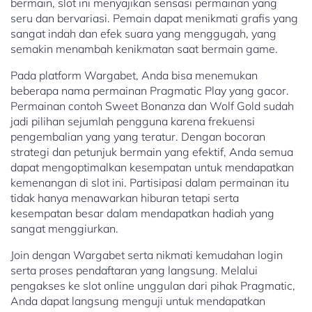
bermain, slot ini menyajikan sensasi permainan yang
seru dan bervariasi. Pemain dapat menikmati grafis yang
sangat indah dan efek suara yang menggugah, yang
semakin menambah kenikmatan saat bermain game.
Pada platform Wargabet, Anda bisa menemukan
beberapa nama permainan Pragmatic Play yang gacor.
Permainan contoh Sweet Bonanza dan Wolf Gold sudah
jadi pilihan sejumlah pengguna karena frekuensi
pengembalian yang yang teratur. Dengan bocoran
strategi dan petunjuk bermain yang efektif, Anda semua
dapat mengoptimalkan kesempatan untuk mendapatkan
kemenangan di slot ini. Partisipasi dalam permainan itu
tidak hanya menawarkan hiburan tetapi serta
kesempatan besar dalam mendapatkan hadiah yang
sangat menggiurkan.
Join dengan Wargabet serta nikmati kemudahan login
serta proses pendaftaran yang langsung. Melalui
pengakses ke slot online unggulan dari pihak Pragmatic,
Anda dapat langsung menguji untuk mendapatkan