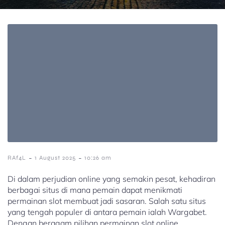
-
-
RAf4L
1 August 2025
10:26 am
Di dalam perjudian online yang semakin pesat, kehadiran
berbagai situs di mana pemain dapat menikmati
permainan slot membuat jadi sasaran. Salah satu situs
yang tengah populer di antara pemain ialah Wargabet.
Dengan beragam pilihan permainan slot online,