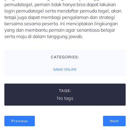
pemudatogel, pemain tidak hanya bisa dapat lakukan
login pemudatogel serta mendaftar pemuda togel, akan
tetapi juga dapat membagi pengalaman dan strategi
bersama sesama peserta. Ini menciptakan lingkungan
yang dan membantu pemain agar senantiasa belajar
serta maju di dalam tanggung jawab.
CATEGORIES:
GAME ONLINE
TAGS:
No tags
Previous
Next