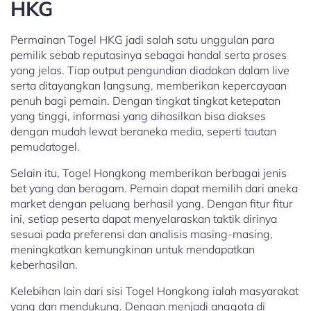
HKG
Permainan Togel HKG jadi salah satu unggulan para
pemilik sebab reputasinya sebagai handal serta proses
yang jelas. Tiap output pengundian diadakan dalam live
serta ditayangkan langsung, memberikan kepercayaan
penuh bagi pemain. Dengan tingkat tingkat ketepatan
yang tinggi, informasi yang dihasilkan bisa diakses
dengan mudah lewat beraneka media, seperti tautan
pemudatogel.
Selain itu, Togel Hongkong memberikan berbagai jenis
bet yang dan beragam. Pemain dapat memilih dari aneka
market dengan peluang berhasil yang. Dengan fitur fitur
ini, setiap peserta dapat menyelaraskan taktik dirinya
sesuai pada preferensi dan analisis masing-masing,
meningkatkan kemungkinan untuk mendapatkan
keberhasilan.
Kelebihan lain dari sisi Togel Hongkong ialah masyarakat
yang dan mendukung. Dengan menjadi anggota di