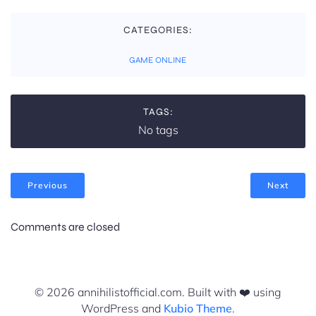
CATEGORIES:
GAME ONLINE
TAGS:
No tags
Previous
Next
Comments are closed
© 2026 annihilistofficial.com. Built with ❤️ using
WordPress and
Kubio Theme
.