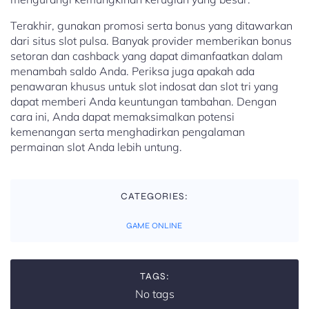
Terakhir, gunakan promosi serta bonus yang ditawarkan
dari situs slot pulsa. Banyak provider memberikan bonus
setoran dan cashback yang dapat dimanfaatkan dalam
menambah saldo Anda. Periksa juga apakah ada
penawaran khusus untuk slot indosat dan slot tri yang
dapat memberi Anda keuntungan tambahan. Dengan
cara ini, Anda dapat memaksimalkan potensi
kemenangan serta menghadirkan pengalaman
permainan slot Anda lebih untung.
CATEGORIES:
GAME ONLINE
TAGS:
No tags