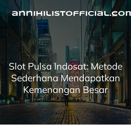
Skip
to
content
annihilistofficial.co
Slot Pulsa Indosat: Metode
Sederhana Mendapatkan
Kemenangan Besar