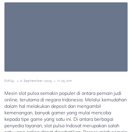
-
-
RAf4L
6 September 2025
11:25 am
Mesin slot pulsa semakin populer di antara pemain judi
online, terutama di negara Indonesia. Melalui kemudahan
dalam hal melakukan deposit dan mengambil
kemenangan, banyak gamer yang mulai mencoba
kepada tipe game yang satu ini. Di antara berbagai
penyedia layanan, slot pulsa Indosat merupakan salah