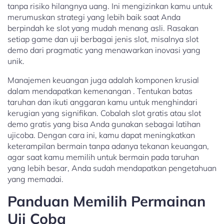
tanpa risiko hilangnya uang. Ini mengizinkan kamu untuk
merumuskan strategi yang lebih baik saat Anda
berpindah ke slot yang mudah menang asli. Rasakan
setiap game dan uji berbagai jenis slot, misalnya slot
demo dari pragmatic yang menawarkan inovasi yang
unik.
Manajemen keuangan juga adalah komponen krusial
dalam mendapatkan kemenangan . Tentukan batas
taruhan dan ikuti anggaran kamu untuk menghindari
kerugian yang signifikan. Cobalah slot gratis atau slot
demo gratis yang bisa Anda gunakan sebagai latihan
ujicoba. Dengan cara ini, kamu dapat meningkatkan
keterampilan bermain tanpa adanya tekanan keuangan,
agar saat kamu memilih untuk bermain pada taruhan
yang lebih besar, Anda sudah mendapatkan pengetahuan
yang memadai.
Panduan Memilih Permainan
Uji Coba