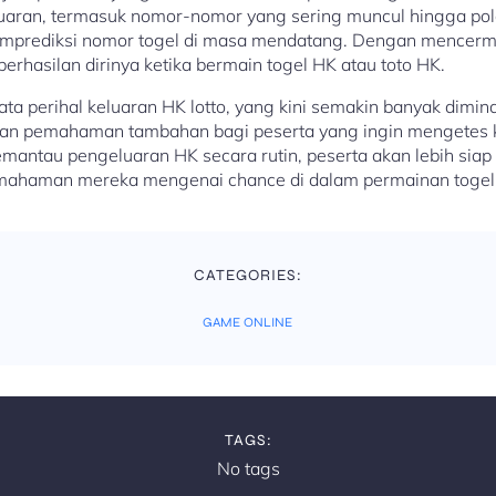
luaran, termasuk nomor-nomor yang sering muncul hingga pol
prediksi nomor togel di masa mendatang. Dengan mencermat
hasilan dirinya ketika bermain togel HK atau toto HK.
ata perihal keluaran HK lotto, yang kini semakin banyak dimina
kan pemahaman tambahan bagi peserta yang ingin mengetes 
emantau pengeluaran HK secara rutin, peserta akan lebih sia
mahaman mereka mengenai chance di dalam permainan togel
CATEGORIES:
GAME ONLINE
TAGS:
No tags