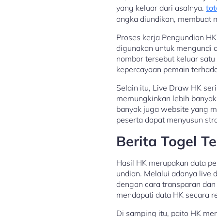
yang keluar dari asalnya.
tot
angka diundikan, membuat m
Proses kerja Pengundian HK
digunakan untuk mengundi d
nombor tersebut keluar satu 
kepercayaan pemain terhadap
Selain itu, Live Draw HK ser
memungkinkan lebih banyak 
banyak juga website yang me
peserta dapat menyusun stra
Berita Togel Te
Hasil HK merupakan data pen
undian. Melalui adanya liv
dengan cara transparan dan
mendapati data HK secara re
Di samping itu, paito HK menj