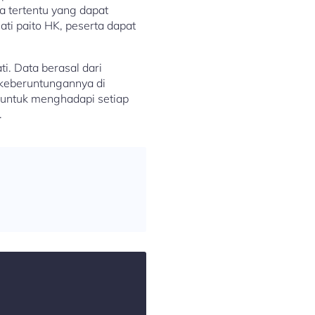
a tertentu yang dapat
i paito HK, peserta dapat
ti. Data berasal dari
keberuntungannya di
p untuk menghadapi setiap
.