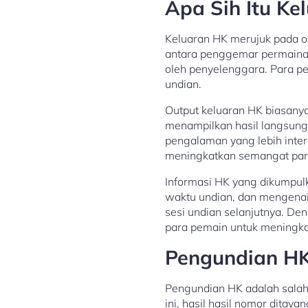
Apa Sih Itu Ke
Keluaran HK merujuk pada ou
antara penggemar permainan
oleh penyelenggara. Para pe
undian.
Output keluaran HK biasanya
menampilkan hasil langsung
pengalaman yang lebih inter
meningkatkan semangat para
Informasi HK yang dikumpulk
waktu undian, dan mengenai
sesi undian selanjutnya. Den
para pemain untuk meningk
Pengundian HK
Pengundian HK adalah salah 
ini, hasil hasil nomor dita