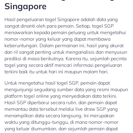
Singapore
Hasil pengeluaran togel Singapore adalah data yang
sangat dinanti oleh para pemain. Setiap, togel SGP
menawarkan kepada pemain peluang untuk mengetahui
nomor-nomor yang keluar yang dapat membawa
keberuntungan. Dalam permainan ini, hasil yang akurat
dan ril sangat penting untuk menganalisis dan menyusun
prediksi di masa berikutnya. Karena itu, sejumlah pecinta
togel yang secara aktif mencari informasi pengeluaran
terkini baik itu untuk hari ini maupun malam hari.
Untuk mengetahui hasil togel SGP, pemain dapat
mengunjungi segudang sumber data yang resmi maupun
platform togel online yang menyediakan data terkini.
Hasil SGP diperbarui secara rutin, dan pemain dapat
memantau data tersebut melalui live draw SGP yang
menampilkan data secara langsung. Ini merupakan
waktu yang ditunggu-tunggu, di mana nomor-nomor
yang keluar diumumkan, dan sejumlah pemain dapat