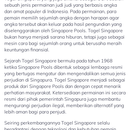
sebuah jenis permainan judi judi yang berbasis angka
dan amat populer di Indonesia. Pada permainan, para
pemain memilih sejumlah angka dengan harapan agar
angka tersebut akan keluar pada hasil pengundian yang
diselenggarakan oleh Singapore Pools. Togel Singapore
bukan hanya menjadi sarana hiburan, tetapi juga sebagai
mesin cara bagi sejumlah orang untuk berusaha meraih
keuntungan finansial.
Sejarah Togel Singapore bermula pada tahun 1968
ketika Singapore Pools dibentuk sebagai lembaga resmi
yang bertugas mengatur dan mengendalikan semua jenis
perjudian di Singapura. Togel Singapore menjadi sebagai
produk dari Singapore Pools dan dengan cepat menarik
perhatian masyarakat. Ketersediaan permainan ini secara
resmi dari pihak pemerintah Singapura juga membantu
mengurangi perjudian ilegal, memberikan alternatif yang
lebih aman bagi para penjudi.
Seiring perkembangannya Togel Singapore selalu
beradaptasi dengan teknologi dan kebutuhan pemain.