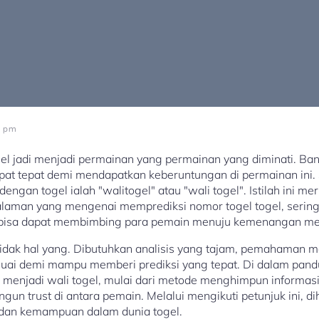
6 pm
gel jadi menjadi permainan yang permainan yang diminati. Ban
t tepat demi mendapatkan keberuntungan di permainan ini. S
dengan togel ialah "walitogel" atau "wali togel". Istilah ini 
laman yang mengenai memprediksi nomor togel togel, sering k
g bisa dapat membimbing para pemain menuju kemenangan me
tidak hal yang. Dibutuhkan analisis yang tajam, pemahaman 
suai demi mampu memberi prediksi yang tepat. Di dalam pand
menjadi wali togel, mulai dari metode menghimpun informasi, 
n trust di antara pemain. Melalui mengikuti petunjuk ini, d
n kemampuan dalam dunia togel.