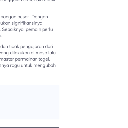
emenangan besar. Dengan
kan signifikansinya
. Sebaiknya, pemain perlu
.
 dan tidak pengajaran dari
ang dilakukan di masa lalu
 master permainan togel,
rusnya ragu untuk mengubah