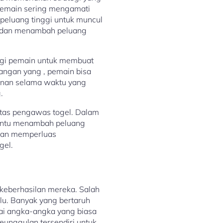
a pemain sering mengamati
peluang tinggi untuk muncul
si dan menambah peluang
bagi pemain untuk membuat
ngan yang , pemain bisa
inan selama waktu yang
.
itas pengawas togel. Dalam
mbantu menambah peluang
 dan memperluas
gel.
keberhasilan mereka. Salah
lu. Banyak yang bertaruh
ai angka-angka yang biasa
keunggulan tersendiri untuk