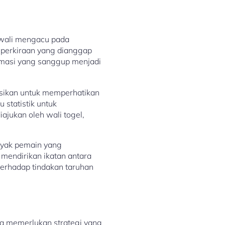
, wali mengacu pada
 perkiraan yang dianggap
masi yang sanggup menjadi
kasikan untuk memperhatikan
statistik untuk
ajukan oleh wali togel,
nyak pemain yang
 mendirikan ikatan antara
terhadap tindakan taruhan
a memerlukan strategi yang