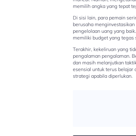
memilih angka yang tepat te
Di sisi lain, para pemain s
berusaha menginvestasikan 
pengelolaan uang yang baik.
memiliki budget yang tegas 
Terakhir, kekeliruan yang ti
pengalaman pengalaman. Beb
dan masih melanjutkan takti
esensial untuk terus belaja
strategi apabila diperlukan.