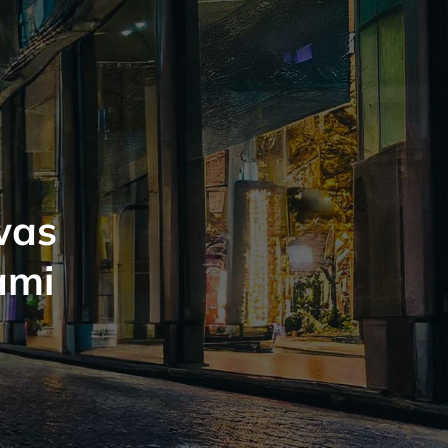
was
ami