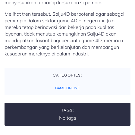
menyesuaikan terhadap kesukaan si pemain.
Melihat tren tersebut, Salju4D berpotensi agar sebagai
pemimpin dalam sektor game 4D di negeri ini. Jika
mereka tetap berinovasi dan bekerja pada kualitas
layanan, tidak menutup kemungkinan Salju4D akan
mendapatkan favorit bagi pencinta game 4D, memacu
perkembangan yang berkelanjutan dan membangun
kesadaran mereknya di dalam industri.
CATEGORIES:
GAME ONLINE
TAGS:
No tags