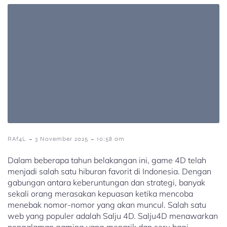
-
-
RAf4L
3 November 2025
10:58 am
Dalam beberapa tahun belakangan ini, game 4D telah
menjadi salah satu hiburan favorit di Indonesia. Dengan
gabungan antara keberuntungan dan strategi, banyak
sekali orang merasakan kepuasan ketika mencoba
menebak nomor-nomor yang akan muncul. Salah satu
web yang populer adalah Salju 4D. Salju4D menawarkan