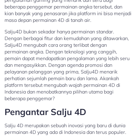
pengalaman gaming yang menarik dan seru bagi
beberapa penggemar permainan angka tersebut, dan
kian banyak yang penasaran jika platform ini bisa menjadi
masa depan permainan 4D di tanah air.
Salju4D bukan sekadar hanya permainan standar.
Dengan berbagai fitur dan kemudahan yang ditawarkan,
Salju4D mengubah cara orang terlibat dengan
permainan angka. Dengan teknologi yang canggih,
pemain dapat mendapatkan pengalaman yang lebih seru
dan mengasyikkan. Dengan agenda promosi dan
pelayanan pelanggan yang prima, Salju4D menarik
perhatian sejumlah pemain baru dan lama. Akankah
platform tersebut mengubah wajah permainan 4D di
Indonesia dan menobatkannya pilihan utama bagi
beberapa penggemar?
Pengantar Salju 4D
Salju 4D merupakan sebuah inovasi yang baru di dunia
permainan 4D yang ada di Indonesia dan terus populer.