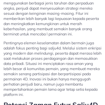
menggunakan berbagai jenis taruhan dan perpaduan
angka, penjudi dapat menyesuaikan strategi mereka
sesuai dengan keinginan masing-masing. Fitur ini
memberikan lebih banyak lagi kepuasan kepada peserta
dan meningkatkan kemungkinan untuk meraih
keberhasilan, yang membuat semakin banyak orang
berminat untuk mencoba l permainan ini.
Pentingnya elemen keselamatan dalam bermain juga
adalah fokus penting bagi salju4d. Melalui sistem enkripsi
yang modern dan melindungi, peserta dapat merasa lebih
saat melakukan proses perdagangan dan memasukkan
data pribadi. Situasi ini menciptakan rasa aman yang
lebih besar di komunitas pemain, yang membuat mereka
semakin senang partisipasi dan berpartisipasi pada
permainan 4D. Inovasi ini bukan hanya menggugah
perhatian penjudi baru, namun juga membantu
mempertahankan pemain lama agar tetap setia kepada
platform ini.
Potensi Zaman Futur Salju4D