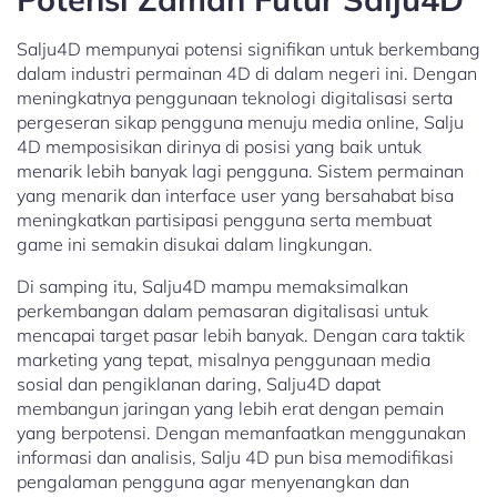
Salju4D mempunyai potensi signifikan untuk berkembang
dalam industri permainan 4D di dalam negeri ini. Dengan
meningkatnya penggunaan teknologi digitalisasi serta
pergeseran sikap pengguna menuju media online, Salju
4D memposisikan dirinya di posisi yang baik untuk
menarik lebih banyak lagi pengguna. Sistem permainan
yang menarik dan interface user yang bersahabat bisa
meningkatkan partisipasi pengguna serta membuat
game ini semakin disukai dalam lingkungan.
Di samping itu, Salju4D mampu memaksimalkan
perkembangan dalam pemasaran digitalisasi untuk
mencapai target pasar lebih banyak. Dengan cara taktik
marketing yang tepat, misalnya penggunaan media
sosial dan pengiklanan daring, Salju4D dapat
membangun jaringan yang lebih erat dengan pemain
yang berpotensi. Dengan memanfaatkan menggunakan
informasi dan analisis, Salju 4D pun bisa memodifikasi
pengalaman pengguna agar menyenangkan dan