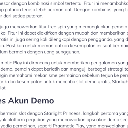
ar dengan kombinasi simbol tertentu. Fitur ini menambahka
p putaran terasa lebih bermanfaat. Dengan kombinasi yang t
dari setiap putaran.
ess juga menawarkan fitur free spin yang memungkinkan pemain
a. Fitur ini dapat diaktifkan dengan mudah dan memberikan
gratis ini juga sering kali dilengkapi dengan pengganda, yang
an. Pastikan untuk memanfaatkan kesempatan ini saat bermai
belum bermain dengan uang sungguhan.
agmatic Play ini dirancang untuk memberikan pengalaman yang 
mo, pemain dapat berlatih dan menguji berbagai strategi ta
ingin memahami mekanisme permainan sebelum terjun ke per
rik dan kesempatan untuk mencoba slot demo gratis, Starlight
lot.
es Akun Demo
ermain slot dengan Starlight Princess, langkah pertama yan
k platform perjudian yang menawarkan opsi akun demo secar
nyedia permainan, seperti Pragmatic Play, yang menyediakan 