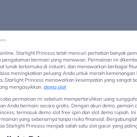
1 am
online, Starlight Princess telah mencuri perhatian banyak p
engalaman bermain yang menawan. Permainan ini dikemban
at lunak terkemuka di industri, dan menawarkan berbagai fitur
g bisa meningkatkan peluang Anda untuk meraih kemenangan 
a, Starlight Princess menawarkan kesempatan yang sangat ba
ang mengasyikkan.
demo slot
coba permainan ini sebelum mempertaruhkan uang sungguhan,
n Anda bermain secara gratis. Dengan akun demo, pemain da
incess, termasuk demo slot free spin dan slot demo rupiah. In
rmainan yang sebenarnya tanpa risiko finansial. Bergabungl
Starlight Princess menjadi salah satu slot gacor yang paling 