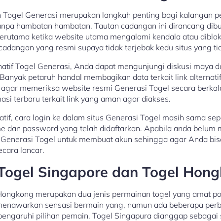
Togel Generasi merupakan langkah penting bagi kalangan p
tanpa hambatan hambatan. Tautan cadangan ini dirancang dib
 terutama ketika website utama mengalami kendala atau diblok
dangan yang resmi supaya tidak terjebak kedu situs yang tid
atif Togel Generasi, Anda dapat mengunjungi diskusi maya d
Banyak petaruh handal membagikan data terkait link alternati
a agar memeriksa website resmi Generasi Togel secara berka
si terbaru terkait link yang aman agar diakses.
atif, cara login ke dalam situs Generasi Togel masih sama sep
an password yang telah didaftarkan. Apabila anda belum mem
ar Generasi Togel untuk membuat akun sehingga agar Anda bi
cara lancar.
Togel Singapore dan Togel Hon
Hongkong merupakan dua jenis permainan togel yang amat po
menawarkan sensasi bermain yang, namun ada beberapa pe
engaruhi pilihan pemain. Togel Singapura dianggap sebagai