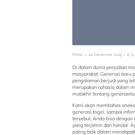
-
-
RAf4L
24 December 2025
8:1
Di dalam dunia perjudian mo
masyarakat. Generasi baru 
pengalaman berjudi yang leb
merupakan rahasia dalam me
mutakhir tentang generasito
Kami akan membahas aneka ra
generasi togel, sampai inf
tersebut, Anda bisa dengan 
yang terjamin dan handal. A
paling baik dalam mendapa