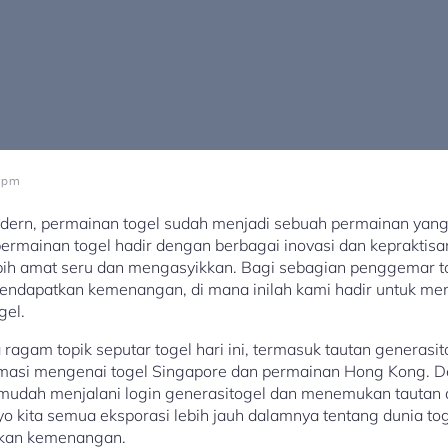
5 pm
dern, permainan togel sudah menjadi sebuah permainan yang 
permainan togel hadir dengan berbagai inovasi dan keprakti
ih amat seru dan mengasyikkan. Bagi sebagian penggemar tog
ndapatkan kemenangan, di mana inilah kami hadir untuk me
gel.
gam topik seputar togel hari ini, termasuk tautan generasi
ormasi mengenai togel Singapore dan permainan Hong Kong. D
mudah menjalani login generasitogel dan menemukan tautan al
yo kita semua eksporasi lebih jauh dalamnya tentang dunia to
tkan kemenangan.