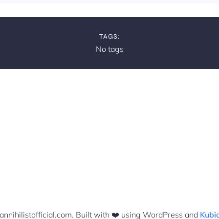
TAGS:
No tags
nnihilistofficial.com. Built with ❤️ using WordPress and
Kubi