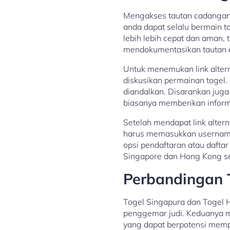
Mengakses tautan cadangan 
anda dapat selalu bermain 
lebih lebih cepat dan aman,
mendokumentasikan tautan ca
Untuk menemukan link altern
diskusikan permainan togel. 
diandalkan. Disarankan jug
biasanya memberikan informa
Setelah mendapat link altern
harus memasukkan username d
opsi pendaftaran atau daft
Singapore dan Hong Kong se
Perbandingan 
Togel Singapura dan Togel 
penggemar judi. Keduanya 
yang dapat berpotensi memp