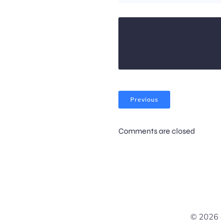
Previous
Comments are closed
© 2026 a