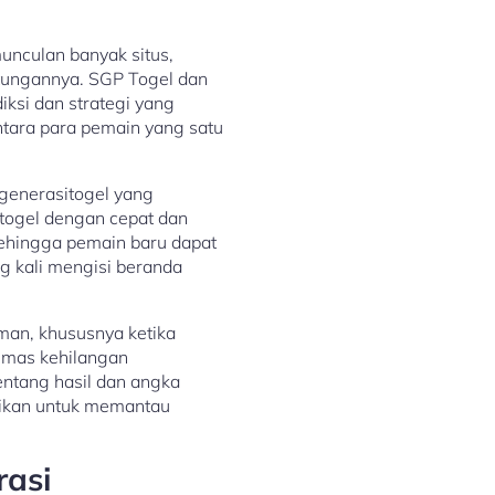
unculan banyak situs,
ntungannya. SGP Togel dan
ksi dan strategi yang
ntara para pemain yang satu
generasitogel yang
togel dengan cepat dan
sehingga pemain baru dapat
g kali mengisi beranda
man, khususnya ketika
cemas kehilangan
entang hasil dan angka
tikan untuk memantau
rasi