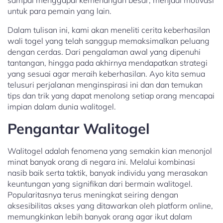
sampai menggapai kemenangan besar, menjadi motivasi
untuk para pemain yang lain.
Dalam tulisan ini, kami akan meneliti cerita keberhasilan
wali togel yang telah sanggup memaksimalkan peluang
dengan cerdas. Dari pengalaman awal yang dipenuhi
tantangan, hingga pada akhirnya mendapatkan strategi
yang sesuai agar meraih keberhasilan. Ayo kita semua
telusuri perjalanan menginspirasi ini dan dan temukan
tips dan trik yang dapat menolong setiap orang mencapai
impian dalam dunia walitogel.
Pengantar Walitogel
Walitogel adalah fenomena yang semakin kian menonjol
minat banyak orang di negara ini. Melalui kombinasi
nasib baik serta taktik, banyak individu yang merasakan
keuntungan yang signifikan dari bermain walitogel.
Popularitasnya terus meningkat seiring dengan
aksesibilitas akses yang ditawarkan oleh platform online,
memungkinkan lebih banyak orang agar ikut dalam