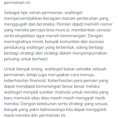
permainan ini.
Sebagai tipe varian permainan, walitogel
mempersembahkan beragam macam pertaruhan yang
menggugah dan beraneka. Pemain dapat memilih nomor
yang mereka percaya bisa muncul, memberikan sensasi
serta ekspektasi agar meraih kemenangan. Dengan
meningkatnya minat, banyak komunitas dan asosiasi
pendukung walitogel yang terbentuk, saling berbagi
berbagi strategi dan strategi dalam menyempurnakan
peluang untuk berhasil.
Untuk banyak orang, walitogel bukan sekadar sebuah
permainan, tetapi juga merupakan cara menuju
keberhasilan finansial. Keberhasilan para pemain yang
dapat mendapat kemenangan besar besar melalui
walitogel menjadi sumber motivasi untuk mereka yang
baru memulai atau atau masih masih menggali nasib
mereka. Dengan ketekunan serta strategi yang sesuai,
banyak yang yakin bahwasanya kita dapat mengganti
nasib mereka dari permainan ini.