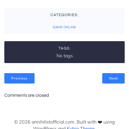
CATEGORIES:
GAME ONLINE
TAGS:
No tags
Previous
Next
Comments are closed
© 2026 annihilistofficial.com. Built with ❤️ using
WordPress and
Kubio Theme
.