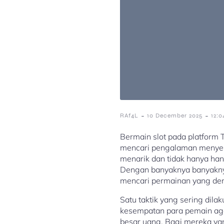
-
-
RAf4L
10 December 2025
12:
Bermain slot pada platform 
mencari pengalaman menyena
menarik dan tidak hanya h
Dengan banyaknya banyaknya 
mencari permainan yang de
Satu taktik yang sering dil
kesempatan para pemain aga
besar uang. Bagi mereka yan