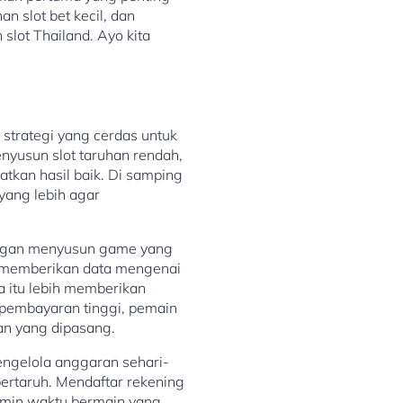
n slot bet kecil, dan
slot Thailand. Ayo kita
 strategi yang cerdas untuk
nyusun slot taruhan rendah,
kan hasil baik. Di samping
 yang lebih agar
dengan menyusun game yang
ng memberikan data mengenai
 itu lebih memberikan
 pembayaran tinggi, pemain
an yang dipasang.
engelola anggaran sehari-
bertaruh. Mendaftar rekening
jamin waktu bermain yang