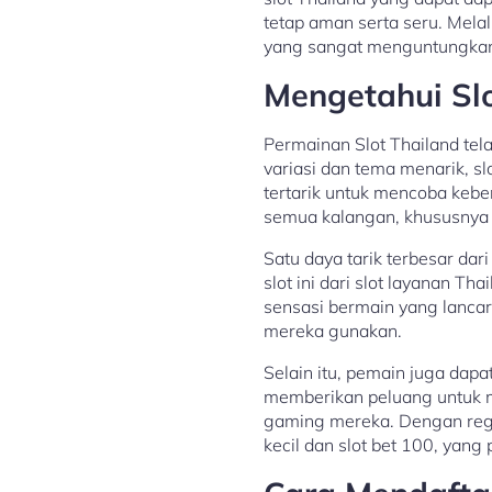
tetap aman serta seru. Mela
yang sangat menguntungkan
Mengetahui Slo
Permainan Slot Thailand tel
variasi dan tema menarik, s
tertarik untuk mencoba kebe
semua kalangan, khususnya
Satu daya tarik terbesar dar
slot ini dari slot layanan T
sensasi bermain yang lanca
mereka gunakan.
Selain itu, pemain juga dapa
memberikan peluang untuk 
gaming mereka. Dengan regis
kecil dan slot bet 100, yan