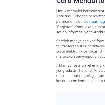
Cara Mendaftar
Untuk memulai bermain slot 
Thailand. Tahapan pendaftar
permainan slot.
slot luar neg
‘Register’. Kamu akan dimin
setiap informasi yang Anda 
Setelah menyelesaikan form 
tautan tersebut agar aktiva
surat elektronik verifikasi d
melakukan penyimpanan supa
Akhirnya, setelah rekening 
yang ada di Thailand. Anda b
atau slot luar negeri. Jan
kesempatan kamu di dalam be