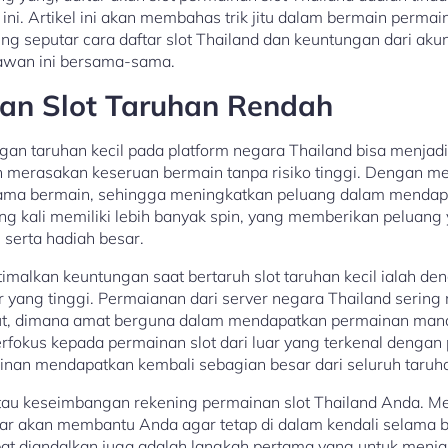
i. Artikel ini akan membahas trik jitu dalam bermain permaina
g seputar cara daftar slot Thailand dan keuntungan dari akun 
nawan ini bersama-sama.
nan Slot Taruhan Rendah
gan taruhan kecil pada platform negara Thailand bisa menjadi
n merasakan keseruan bermain tanpa risiko tinggi. Dengan me
ma bermain, sehingga meningkatkan peluang dalam mendapat
ering kali memiliki lebih banyak spin, yang memberikan peluang
 serta hadiah besar.
malkan keuntungan saat bertaruh slot taruhan kecil ialah 
r yang tinggi. Permaianan dari server negara Thailand seri
sebut, dimana amat berguna dalam mendapatkan permainan mana
fokus kepada permainan slot dari luar yang terkenal dengan
nan mendapatkan kembali sebagian besar dari seluruh taruh
tau keseimbangan rekening permainan slot Thailand Anda. M
intar akan membantu Anda agar tetap di dalam kendali selama 
apat diandalkan juga adalah langkah pertama yang untuk men