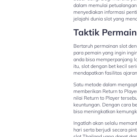
dalam memulai petualangan in
menyediakan informasi pentin
jelajahi dunia slot yang me
Taktik Permai
Bertaruh permainan slot den
para pemain yang ingin ingi
anda bisa memperpanjang la
itu, slot dengan bet kecil s
mendapatkan fasilitas ajaran
Satu metode dalam mengopti
memberikan Return to Playe
nilai Return to Player ter
keuntungan. Dengan cara ber
bisa meningkatkan kemungki
Ingatlah akan selalu meman
hari serta berjudi secara p
slot Thailand yang dapat d