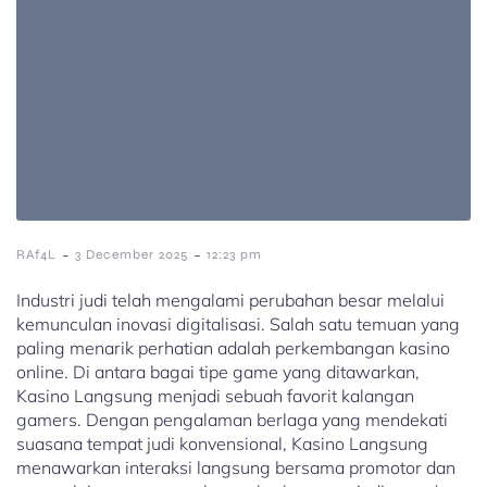
-
-
RAf4L
3 December 2025
12:23 pm
Industri judi telah mengalami perubahan besar melalui
kemunculan inovasi digitalisasi. Salah satu temuan yang
paling menarik perhatian adalah perkembangan kasino
online. Di antara bagai tipe game yang ditawarkan,
Kasino Langsung menjadi sebuah favorit kalangan
gamers. Dengan pengalaman berlaga yang mendekati
suasana tempat judi konvensional, Kasino Langsung
menawarkan interaksi langsung bersama promotor dan