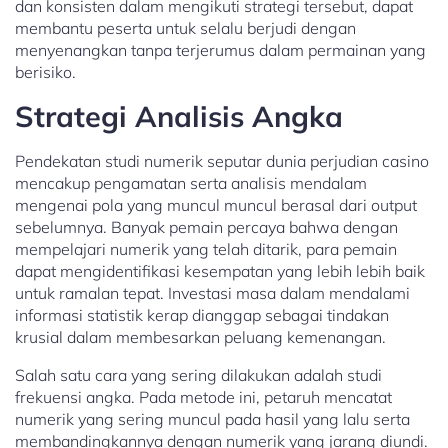
dan konsisten dalam mengikuti strategi tersebut, dapat
membantu peserta untuk selalu berjudi dengan
menyenangkan tanpa terjerumus dalam permainan yang
berisiko.
Strategi Analisis Angka
Pendekatan studi numerik seputar dunia perjudian casino
mencakup pengamatan serta analisis mendalam
mengenai pola yang muncul muncul berasal dari output
sebelumnya. Banyak pemain percaya bahwa dengan
mempelajari numerik yang telah ditarik, para pemain
dapat mengidentifikasi kesempatan yang lebih lebih baik
untuk ramalan tepat. Investasi masa dalam mendalami
informasi statistik kerap dianggap sebagai tindakan
krusial dalam membesarkan peluang kemenangan.
Salah satu cara yang sering dilakukan adalah studi
frekuensi angka. Pada metode ini, petaruh mencatat
numerik yang sering muncul pada hasil yang lalu serta
membandingkannya dengan numerik yang jarang diundi.