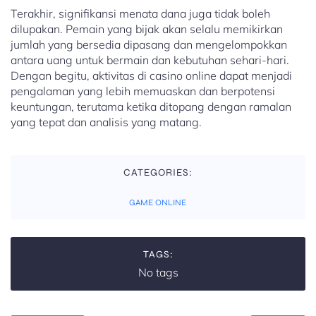
Terakhir, signifikansi menata dana juga tidak boleh
dilupakan. Pemain yang bijak akan selalu memikirkan
jumlah yang bersedia dipasang dan mengelompokkan
antara uang untuk bermain dan kebutuhan sehari-hari.
Dengan begitu, aktivitas di casino online dapat menjadi
pengalaman yang lebih memuaskan dan berpotensi
keuntungan, terutama ketika ditopang dengan ramalan
yang tepat dan analisis yang matang.
CATEGORIES:
GAME ONLINE
TAGS:
No tags