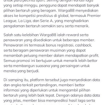
untuk para pecinta sport. Seiring dengan variasi laga
yang setiap minggu, pengguna dapat mendapati banyak
pilihan bertaruh yang beragam. Warga88 menyediakan
akses ke kompetisi prestisius di global, termasuk Premier
League, La Liga, dan Serie A, yang menghadirkan
pengalaman bertaruh semakin seru serta menarik.
Salah satu kelebihan Warga88 ialah reward serta
penawaran yang disediakan untuk beberapa member.
Penawaran ini termasuk bonus registrasi, cashback,
serta beragam penawaran musiman yang dapat
menambah peluang member dalam mendapatkan profit.
Semua promosi ini bertujuan untuk menarik lebih bettor
serta membangun suasana yang persaingan untuk
mereka yang berjudi.
Di samping itu, platform tersebut juga menyediakan data
dan angka terkait pertandingan, memberi bettor
informasi yang diperlukan untuk mengambil pilihan
bertaruh yang lebih baik tepat. Dengan adanya data data
yang jelas, member bisa memprediksi hasil laga serta