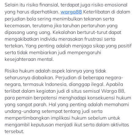
Selain itu risiko finansial, terdapat juga risiko emosional
yang harus diperhatikan.
warga88
Keterlibatan di dalam
perjudian bola sering menimbulkan tekanan serta
kecemasan, terutama jika taruhan pertaruhan yang
dipasang uang uang. Kekalahan berturut-turut dapat
mengakibatkan individu merasakan frustrasi serta
tertekan. Yang penting adalah menjaga sikap yang positif
serta tidak membiarkan judi mempengaruhi
kesejahteraan mental.
Risiko hukum adalah aspek lainnya yang tidak
seharusnya diabaikan. Perjudian di beberapa negara-
negara, termasuk Indonesia, dianggap ilegal. Apabila
terlibat dalam kegiatan judi di situs semisal Warga 88,
para pemain berpotensi menghadapi konsekuensi hukum
yang sangat parah. Hal yang penting adalah memahami
undang-undang setempat tentang judi serta
mempertimbangkan implikasi hukum sebelum untuk
mengambil keputusan menjadi ikut serta dalam aktivitas
tersebut.