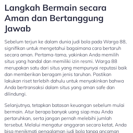
Langkah Bermain secara
Aman dan Bertanggung
Jawab
Sebelum terjun ke dalam dunia judi bola pada Warga 88,
signifikan untuk mengetahui bagaimana cara bertaruh
secara aman. Pertama-tama, yakinkan Anda memilih
situs yang handal dan memiliki izin resmi. Warga 88
merupakan satu dari situs yang mempunyai reputasi baik
dan memberikan beragam jenis taruhan. Pastikan
lakukan riset terlebih dahulu untuk menyakinkan bahwa
Anda bertransaksi dalam situs yang aman safe dan
dilindungi.
Selanjutnya, tetapkan batasan keuangan sebelum mulai
bermain. Atur berapa banyak uang siap mau Anda
pertaruhkan, serta jangan pernah melebihi jumlah
tersebut. Melalui mengatur anggaran secara ketat, Anda
bisa menikmati pengalaman judi bola tanpa ancaman