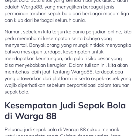
sepak bola. Satu situs yang semakin banyak dibicarakan
adalah Warga88, yang menyajikan berbagai jenis
permainan taruhan sepak bola dari berbagai macam liga
dan klub dari berbagai seluruh dunia.
Namun, sebelum kita terjun ke dunia perjudian online, kita
perlu memahami kesempatan serta bahaya yang
menyertai. Banyak orang yang mungkin tidak menyangka
bahwa meskipun terdapat kesempatan untuk
mendapatkan keuntungan, ada pula risiko besar yang
bisa menyebabkan kerugian. Dalam tulisan ini, kita akan
membahas lebih jauh tentang Warga88, terdapat apa
yang ditawarkan dari platform ini serta aspek-aspek yang
wajib diperhatikan sebelum berpartisipasi dalam taruhan
sepak bola.
Kesempatan Judi Sepak Bola
di Warga 88
Peluang judi sepak bola di Warga 88 cukup menarik