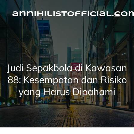
Skip
to
content
annihilistofficial.co
Judi Sepakbola di Kawasan
88: Kesempatan dan Risiko
yang Harus Dipahami