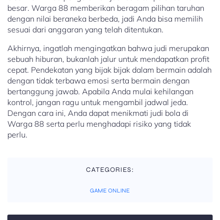
besar. Warga 88 memberikan beragam pilihan taruhan
dengan nilai beraneka berbeda, jadi Anda bisa memilih
sesuai dari anggaran yang telah ditentukan.
Akhirnya, ingatlah mengingatkan bahwa judi merupakan
sebuah hiburan, bukanlah jalur untuk mendapatkan profit
cepat. Pendekatan yang bijak bijak dalam bermain adalah
dengan tidak terbawa emosi serta bermain dengan
bertanggung jawab. Apabila Anda mulai kehilangan
kontrol, jangan ragu untuk mengambil jadwal jeda.
Dengan cara ini, Anda dapat menikmati judi bola di
Warga 88 serta perlu menghadapi risiko yang tidak
perlu.
CATEGORIES:
GAME ONLINE