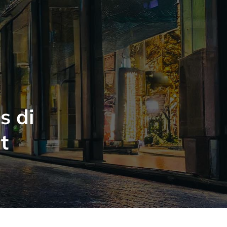
s di
t