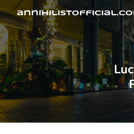
Skip
to
annihilistofficial.c
content
Luc