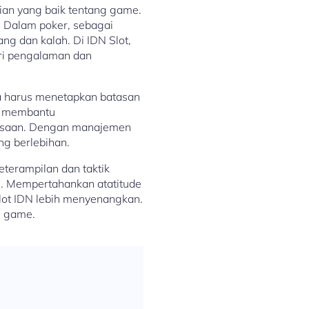
tian yang baik tentang game.
. Dalam poker, sebagai
ng dan kalah. Di IDN Slot,
ri pengalaman dan
rta harus menetapkan batasan
ni membantu
rasaan. Dengan manajemen
g berlebihan.
terampilan dan taktik
i. Mempertahankan atatitude
lot IDN lebih menyenangkan.
m game.