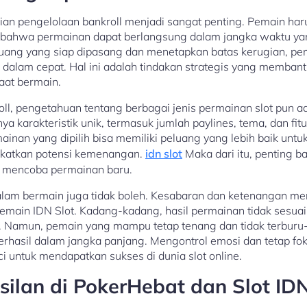
hlian pengelolaan bankroll menjadi sangat penting. Pemain 
bahwa permainan dapat berlangsung dalam jangka waktu yan
ang yang siap dipasang dan menetapkan batas kerugian, pem
l dalam cepat. Hal ini adalah tindakan strategis yang memban
aat bermain.
oll, pengetahuan tentang berbagai jenis permainan slot pun ad
a karakteristik unik, termasuk jumlah paylines, tema, dan fi
nan yang dipilih bisa memiliki peluang yang lebih baik untuk
gkatkan potensi kemenangan.
idn slot
Maka dari itu, penting b
m mencoba permainan baru.
dalam bermain juga tidak boleh. Kesabaran dan ketenangan m
 pemain IDN Slot. Kadang-kadang, hasil permainan tidak sesua
. Namun, pemain yang mampu tetap tenang dan tidak terbur
berhasil dalam jangka panjang. Mengontrol emosi dan tetap f
ci untuk mendapatkan sukses di dunia slot online.
silan di PokerHebat dan Slot ID