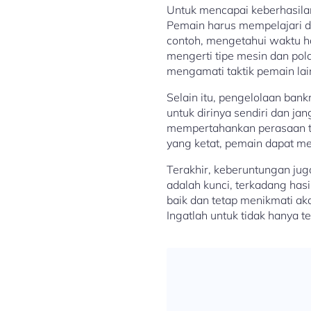
Untuk mencapai keberhasilan
Pemain harus mempelajari da
contoh, mengetahui waktu har
mengerti tipe mesin dan po
mengamati taktik pemain la
Selain itu, pengelolaan ban
untuk dirinya sendiri dan 
mempertahankan perasaan t
yang ketat, pemain dapat m
Terakhir, keberuntungan ju
adalah kunci, terkadang has
baik dan tetap menikmati a
Ingatlah untuk tidak hanya t