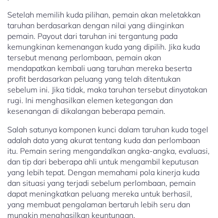
Setelah memilih kuda pilihan, pemain akan meletakkan
taruhan berdasarkan dengan nilai yang diinginkan
pemain. Payout dari taruhan ini tergantung pada
kemungkinan kemenangan kuda yang dipilih. Jika kuda
tersebut menang perlombaan, pemain akan
mendapatkan kembali uang taruhan mereka beserta
profit berdasarkan peluang yang telah ditentukan
sebelum ini. Jika tidak, maka taruhan tersebut dinyatakan
rugi. Ini menghasilkan elemen ketegangan dan
kesenangan di dikalangan beberapa pemain.
Salah satunya komponen kunci dalam taruhan kuda togel
adalah data yang akurat tentang kuda dan perlombaan
itu. Pemain sering mengandalkan angka-angka, evaluasi,
dan tip dari beberapa ahli untuk mengambil keputusan
yang lebih tepat. Dengan memahami pola kinerja kuda
dan situasi yang terjadi sebelum perlombaan, pemain
dapat meningkatkan peluang mereka untuk berhasil,
yang membuat pengalaman bertaruh lebih seru dan
mungkin menghasilkan keuntungan.