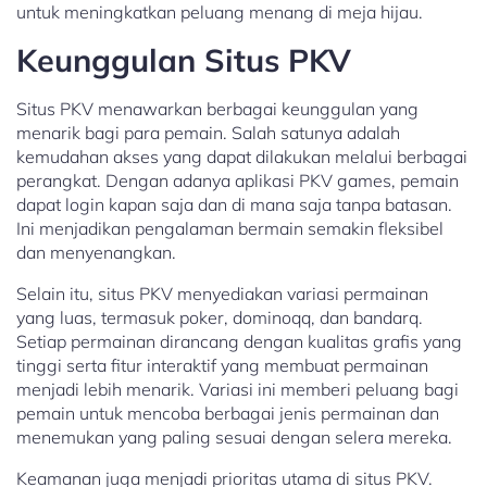
untuk meningkatkan peluang menang di meja hijau.
Keunggulan Situs PKV
Situs PKV menawarkan berbagai keunggulan yang
menarik bagi para pemain. Salah satunya adalah
kemudahan akses yang dapat dilakukan melalui berbagai
perangkat. Dengan adanya aplikasi PKV games, pemain
dapat login kapan saja dan di mana saja tanpa batasan.
Ini menjadikan pengalaman bermain semakin fleksibel
dan menyenangkan.
Selain itu, situs PKV menyediakan variasi permainan
yang luas, termasuk poker, dominoqq, dan bandarq.
Setiap permainan dirancang dengan kualitas grafis yang
tinggi serta fitur interaktif yang membuat permainan
menjadi lebih menarik. Variasi ini memberi peluang bagi
pemain untuk mencoba berbagai jenis permainan dan
menemukan yang paling sesuai dengan selera mereka.
Keamanan juga menjadi prioritas utama di situs PKV.