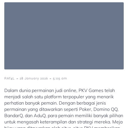
-
-
RAf4L
28 January 2026
5:05 am
Dalam dunia permainan judi online, PKV Games telah
menjadi salah satu platform terpopuler yang menarik
perhatian banyak pemain. Dengan berbagai jenis
permainan yang ditawarkan seperti Poker, Domino QQ,
BandarQ, dan AduQ, para pemain memiliki banyak pilihan
untuk mengasah keterampilan dan strategi mereka. Meja