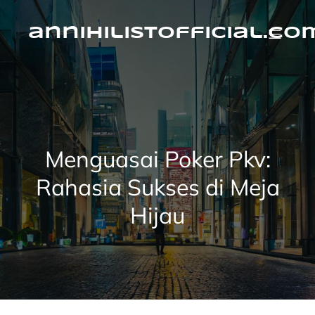
Skip
to
content
annihilistofficial.co
Menguasai Poker Pkv:
Rahasia Sukses di Meja
Hijau