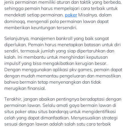
jenis permainan memiliki aturan dan taktik yang berbeda,
sehingga pemain harus mempelajari cara terbaik untuk
mendekati setiap permainan.
poker
Misalnya, dalam
dominoqq, mengenali pola permainan lawan dapat
memberikan keuntungan tersendiri.
Selanjutnya, manajemen bankroll yang baik sangat
diperlukan. Pemain harus menetapkan batasan untuk diri
sendiri, termasuk jumlah yang siap dipertaruhkan dan
kalah. Ini membantu untuk menghindari keputusan
impulsif yang bisa mengakibatkan kerugian besar.
Dengan menggunakan aplikasi pkv games, pemain dapat
dengan mudah memantau pengeluaran dan memastikan
bahwa bermain tetap menyenangkan dan tidak
merugikan finansial.
Terakhir, jangan abaikan pentingnya beradaptasi dengan
permainan lawan. Selalu amati gaya bermain lawan di
situs poker atau situs bandarqq untuk mengidentifikasi
celah yang dapat dimanfaatkan. Menyesuaikan strategi
sesuai dengan lawan adalah salah satu cara terbaik