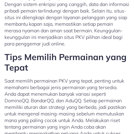
Dengan sistem enkripsi yang canggih, data dan informasi
pribadi pemain terlindungi dengan baik. Selain itu, situs-
situs ini dilengkapi dengan layanan pelanggan yang siap
membantu kapan saja, memastikan setiap pemain
merasa nyaman dan aman saat bermain. Keunggulan-
keunggulan ini menjadikan situs PKV pilihan ideal bagi
para penggemar judi online.
Tips Memilih Permainan yang
Tepat
Saat memilih permainan PKV yang tepat, penting untuk
memahami berbagai jenis permainan yang tersedia.
Anda dapat menemukan banyak variasi seperti
DominoQQ, BandarQQ, dan AduQQ. Setiap permainan
memiliki aturan dan strategi yang berbeda, jadi pastikan
untuk mengenal masing-masing sebelum memutuskan
mana yang paling cocok untuk Anda. Melakukan riset
tentang permainan yang ingin Anda coba akan
membantu meningkatkan peluang Anda untuk sukses.