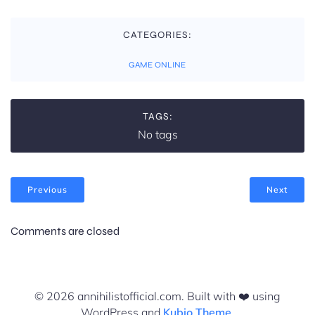
CATEGORIES:
GAME ONLINE
TAGS:
No tags
Previous
Next
Comments are closed
© 2026 annihilistofficial.com. Built with ❤️ using
WordPress and
Kubio Theme
.