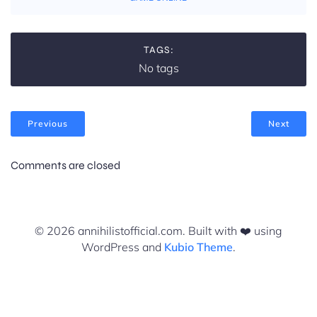
TAGS:
No tags
Previous
Next
Comments are closed
© 2026 annihilistofficial.com. Built with ❤️ using
WordPress and
Kubio Theme
.