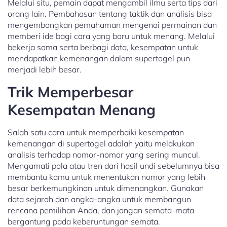
Melalui situ, pemain dapat mengambil ilmu serta tips dari
orang lain. Pembahasan tentang taktik dan analisis bisa
mengembangkan pemahaman mengenai permainan dan
memberi ide bagi cara yang baru untuk menang. Melalui
bekerja sama serta berbagi data, kesempatan untuk
mendapatkan kemenangan dalam supertogel pun
menjadi lebih besar.
Trik Memperbesar
Kesempatan Menang
Salah satu cara untuk memperbaiki kesempatan
kemenangan di supertogel adalah yaitu melakukan
analisis terhadap nomor-nomor yang sering muncul.
Mengamati pola atau tren dari hasil undi sebelumnya bisa
membantu kamu untuk menentukan nomor yang lebih
besar berkemungkinan untuk dimenangkan. Gunakan
data sejarah dan angka-angka untuk membangun
rencana pemilihan Anda, dan jangan semata-mata
bergantung pada keberuntungan semata.