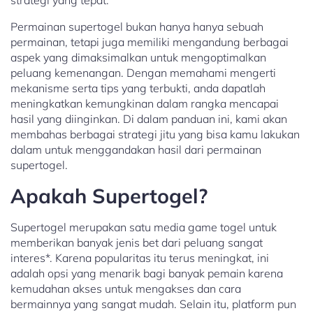
strategi yang tepat.
Permainan supertogel bukan hanya hanya sebuah
permainan, tetapi juga memiliki mengandung berbagai
aspek yang dimaksimalkan untuk mengoptimalkan
peluang kemenangan. Dengan memahami mengerti
mekanisme serta tips yang terbukti, anda dapatlah
meningkatkan kemungkinan dalam rangka mencapai
hasil yang diinginkan. Di dalam panduan ini, kami akan
membahas berbagai strategi jitu yang bisa kamu lakukan
dalam untuk menggandakan hasil dari permainan
supertogel.
Apakah Supertogel?
Supertogel merupakan satu media game togel untuk
memberikan banyak jenis bet dari peluang sangat
interes*. Karena popularitas itu terus meningkat, ini
adalah opsi yang menarik bagi banyak pemain karena
kemudahan akses untuk mengakses dan cara
bermainnya yang sangat mudah. Selain itu, platform pun