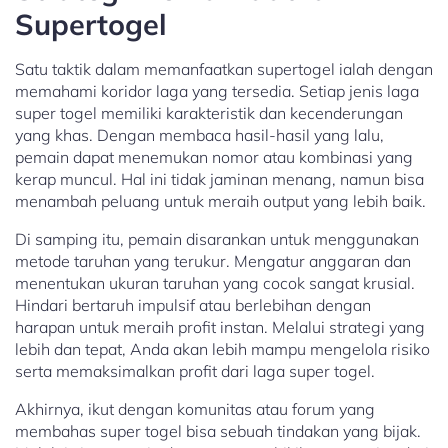
Supertogel
Satu taktik dalam memanfaatkan supertogel ialah dengan
memahami koridor laga yang tersedia. Setiap jenis laga
super togel memiliki karakteristik dan kecenderungan
yang khas. Dengan membaca hasil-hasil yang lalu,
pemain dapat menemukan nomor atau kombinasi yang
kerap muncul. Hal ini tidak jaminan menang, namun bisa
menambah peluang untuk meraih output yang lebih baik.
Di samping itu, pemain disarankan untuk menggunakan
metode taruhan yang terukur. Mengatur anggaran dan
menentukan ukuran taruhan yang cocok sangat krusial.
Hindari bertaruh impulsif atau berlebihan dengan
harapan untuk meraih profit instan. Melalui strategi yang
lebih dan tepat, Anda akan lebih mampu mengelola risiko
serta memaksimalkan profit dari laga super togel.
Akhirnya, ikut dengan komunitas atau forum yang
membahas super togel bisa sebuah tindakan yang bijak.