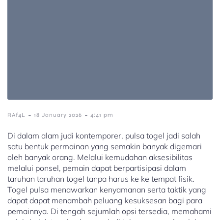
-
-
RAf4L
18 January 2026
4:41 pm
Di dalam alam judi kontemporer, pulsa togel jadi salah
satu bentuk permainan yang semakin banyak digemari
oleh banyak orang. Melalui kemudahan aksesibilitas
melalui ponsel, pemain dapat berpartisipasi dalam
taruhan taruhan togel tanpa harus ke ke tempat fisik.
Togel pulsa menawarkan kenyamanan serta taktik yang
dapat dapat menambah peluang kesuksesan bagi para
pemainnya. Di tengah sejumlah opsi tersedia, memahami