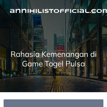
Skip
to
content
annihilistofficial.co
Rahasia Kemenangan di
Game Togel Pulsa