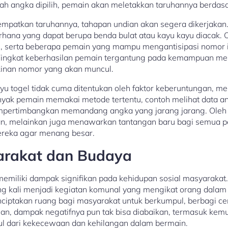
ah angka dipilih, pemain akan meletakkan taruhannya berdas
patkan taruhannya, tahapan undian akan segera dikerjakan. 
hana yang dapat berupa benda bulat atau kayu kayu diacak. O
 serta beberapa pemain yang mampu mengantisipasi nomor i
ngkat keberhasilan pemain tergantung pada kemampuan m
inan nomor yang akan muncul.
ogel tidak cuma ditentukan oleh faktor keberuntungan, mela
yak pemain memakai metode tertentu, contoh melihat data an
pertimbangkan memandang angka yang jarang jarang. Oleh ka
n, melainkan juga menawarkan tantangan baru bagi semua p
eka agar menang besar.
rakat dan Budaya
emiliki dampak signifikan pada kehidupan sosial masyarakat.
ing kali menjadi kegiatan komunal yang mengikat orang dalam
enciptakan ruang bagi masyarakat untuk berkumpul, berbagi c
kian, dampak negatifnya pun tak bisa diabaikan, termasuk kem
l dari kekecewaan dan kehilangan dalam bermain.