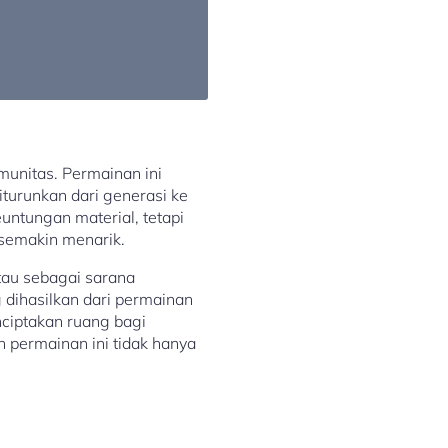
munitas. Permainan ini
turunkan dari generasi ke
untungan material, tetapi
 semakin menarik.
tau sebagai sarana
dihasilkan dari permainan
ciptakan ruang bagi
 permainan ini tidak hanya