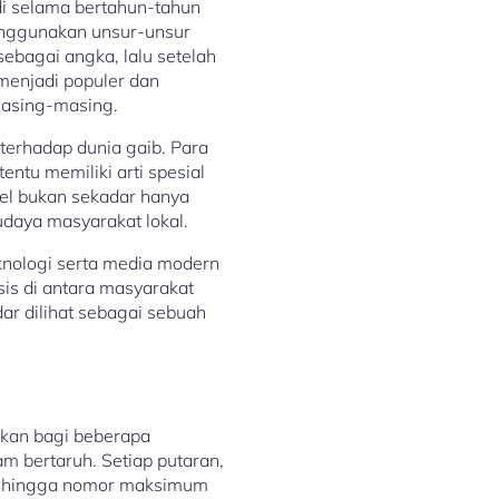
 di selama bertahun-tahun
enggunakan unsur-unsur
ebagai angka, lalu setelah
 menjadi populer dan
asing-masing.
 terhadap dunia gaib. Para
ntu memiliki arti spesial
gel bukan sekadar hanya
udaya masyarakat lokal.
knologi serta media modern
sis di antara masyarakat
adar dilihat sebagai sebuah
kan bagi beberapa
m bertaruh. Setiap putaran,
 1 hingga nomor maksimum