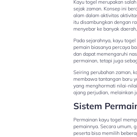
Kayu togel merupakan salah s
sejak zaman. Konsep ini b
alam dalam aktivitas aktivi
itu disambungkan dengan ram
menyebar ke banyak daera
Pada sejarahnya, kayu togel 
pemain biasanya percaya bah
dan dapat memengaruhi nasib
permainan, tetapi juga seba
Seiring perubahan zaman, k
membawa tantangan baru yang
yang menghormati nilai-nilai 
ajang perjudian, melainkan 
Sistem Permai
Permainan kayu togel mempu
pemainnya. Secara umum, gam
peserta bisa memilih beber