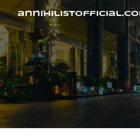
Skip
to
annihilistofficial.c
content