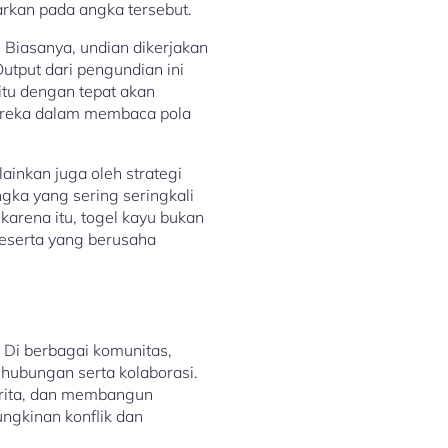
arkan pada angka tersebut.
Biasanya, undian dikerjakan
utput dari pengundian ini
tu dengan tepat akan
ereka dalam membaca pola
inkan juga oleh strategi
gka yang sering seringkali
rena itu, togel kayu bukan
eserta yang berusaha
 Di berbagai komunitas,
 hubungan serta kolaborasi.
erita, dan membangun
ungkinan konflik dan