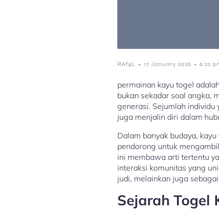
-
-
RAf4L
17 January 2026
6:22 
permainan kayu togel adalah
bukan sekadar soal angka, m
generasi. Sejumlah individu
juga menjalin diri dalam h
Dalam banyak budaya, kayu 
pendorong untuk mengambil 
ini membawa arti tertentu 
interaksi komunitas yang un
judi, melainkan juga sebaga
Sejarah Togel