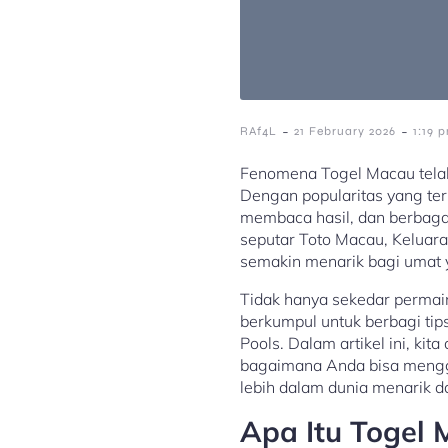
-
-
RAf4L
21 February 2026
1:19 
Fenomena Togel Macau telah 
Dengan popularitas yang te
membaca hasil, dan berbagai
seputar Toto Macau, Keluar
semakin menarik bagi umat 
Tidak hanya sekedar permai
berkumpul untuk berbagi tip
Pools. Dalam artikel ini, k
bagaimana Anda bisa menggun
lebih dalam dunia menarik d
Apa Itu Togel