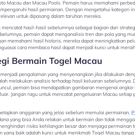
 Toto Macau dan Macau Pools. Pemain harus memahami perbeda
pengaruhi hasil permainan. Dengan mengetahui kategori ini
elevan untuk dipasang dalam taruhan mereka.
uk mencatat hasil-hasil sebelumnya sebagai bagian dari strat
belumnya, pemain dapat menganalisis tren dan pola yang mun
an memahami hasil historis, mereka dapat meningkatkan p
nguasai cara membaca hasil dapat menjadi kunci untuk merai
egi Bermain Togel Macau
menjadi pengalaman yang menyenangkan jika dilakukan denga
adalah melakukan analisis terhadap hasil keluaran sebelumnya
muncul, pemain bisa mendapatkan gambaran mengenai angka-
eluar. Jangan ragu untuk mencatat pengeluaran Macau setiap p
menetapkan anggaran yang jelas sebelum memulai permainan.
P
na yang bisa Anda relakan untuk bermain dan tidak menggan
menghindari risiko kehilangan besar dan menjaga permainan 
 yang baik adalah kunci untuk menikmati Togel Macau tanpa 