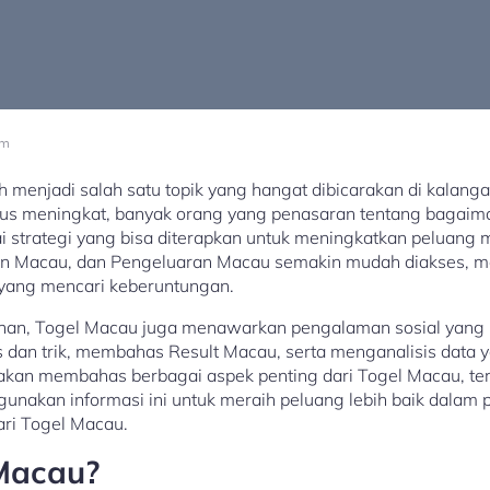
pm
menjadi salah satu topik yang hangat dibicarakan di kalang
rus meningkat, banyak orang yang penasaran tentang bagaima
 strategi yang bisa diterapkan untuk meningkatkan peluang me
an Macau, dan Pengeluaran Macau semakin mudah diakses, me
yang mencari keberuntungan.
nan, Togel Macau juga menawarkan pengalaman sosial yang 
s dan trik, membahas Result Macau, serta menganalisis data 
ita akan membahas berbagai aspek penting dari Togel Macau, 
akan informasi ini untuk meraih peluang lebih baik dalam pe
ari Togel Macau.
 Macau?