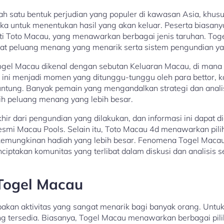
h satu bentuk perjudian yang populer di kawasan Asia, khus
gka untuk menentukan hasil yang akan keluar. Peserta biasan
rti Toto Macau, yang menawarkan berbagai jenis taruhan. Tog
kat peluang menang yang menarik serta sistem pengundian ya
gel Macau dikenal dengan sebutan Keluaran Macau, di mana
ini menjadi momen yang ditunggu-tunggu oleh para bettor, ka
ntung. Banyak pemain yang mengandalkan strategi dan anali
h peluang menang yang lebih besar.
hir dari pengundian yang dilakukan, dan informasi ini dapat d
smi Macau Pools. Selain itu, Toto Macau 4d menawarkan pili
 kemungkinan hadiah yang lebih besar. Fenomena Togel Macau
nciptakan komunitas yang terlibat dalam diskusi dan analisis
Togel Macau
kan aktivitas yang sangat menarik bagi banyak orang. Untuk
 tersedia. Biasanya, Togel Macau menawarkan berbagai pilih