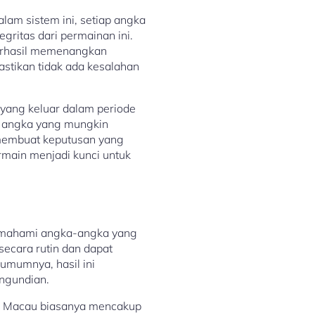
lam sistem ini, setiap angka
gritas dari permainan ini.
erhasil memenangkan
astikan tidak ada kesalahan
 yang keluar dalam periode
n angka yang mungkin
membuat keputusan yang
bermain menjadi kunci untuk
memahami angka-angka yang
ecara rutin dan dapat
 umumnya, hasil ini
engundian.
il Macau biasanya mencakup