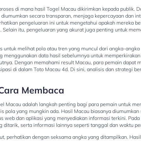
oses di mana hasil Togel Macau dikirimkan kepada publik. Da
n diumumkan secara transparan, menjaga kepercayaan dan inte
hatikan pengeluaran ini untuk mengetahui apakah mereka b
. Selain itu, pengeluaran yang akurat juga penting untuk mem
is untuk melihat pola atau tren yang muncul dari angka-angka
ang menggunakan data hasil sebelumnya untuk memperkiraka
kutnya. Dengan memahami result Macau, para pemain dapat 
sipasi di dalam Toto Macau 4d. Di sini, analisis dan strategi 
 Cara Membaca
gel Macau adalah langkah penting bagi para pemain untuk 
is pola yang mungkin ada. Hasil Macau biasanya diumumkan s
us web dan aplikasi yang menyediakan informasi terkini. Pada
itarik, serta informasi lainnya seperti tanggal dan waktu p
ut, perhatikan dengan seksama angka yang ditampilkan. Has