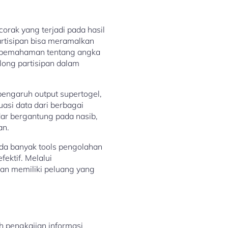
orak yang terjadi pada hasil
rtisipan bisa meramalkan
n pemahaman tentang angka
long partisipan dalam
engaruh output supertogel,
asi data dari berbagai
dar bergantung pada nasib,
an.
da banyak tools pengolahan
ektif. Melalui
dan memiliki peluang yang
h pengkajian informasi