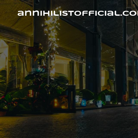
Skip
to
annihilistofficial.c
content