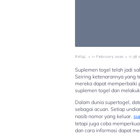
-
-
RAf4L
11 February 2026
11:38
Suplemen togel telah jadi s
Seiring ketenarannya yang 
mereka dapat memperbaiki pe
suplemen togel dan melakuk
Dalam dunia supertogel, dat
sebagai acuan. Setiap undia
nasib nomor yang keluar.
su
tetapi juga coba memperkuat
dan cara informasi dapat m