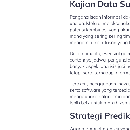
Kajian Data Su
Penganalisaan informasi dal
undian. Melalui melaksanak
potensi kombinasi yang aka
mana yang sering sering tim
mengambil keputusan yang le
Di samping itu, esensial g
contohnya jadwal pengundia
banyak aspek, analisis jadi
tetapi serta terhadap infor
Terakhir, penggunaan inova
serta software yang tersed
menggunakan algoritma dan d
lebih baik untuk meraih ke
Strategi Predik
Agar membuat prediksi yang 