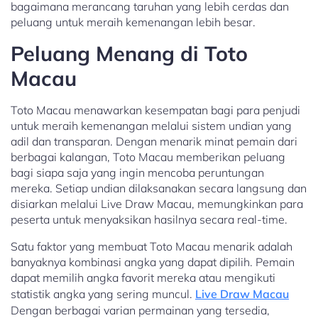
bagaimana merancang taruhan yang lebih cerdas dan
peluang untuk meraih kemenangan lebih besar.
Peluang Menang di Toto
Macau
Toto Macau menawarkan kesempatan bagi para penjudi
untuk meraih kemenangan melalui sistem undian yang
adil dan transparan. Dengan menarik minat pemain dari
berbagai kalangan, Toto Macau memberikan peluang
bagi siapa saja yang ingin mencoba peruntungan
mereka. Setiap undian dilaksanakan secara langsung dan
disiarkan melalui Live Draw Macau, memungkinkan para
peserta untuk menyaksikan hasilnya secara real-time.
Satu faktor yang membuat Toto Macau menarik adalah
banyaknya kombinasi angka yang dapat dipilih. Pemain
dapat memilih angka favorit mereka atau mengikuti
statistik angka yang sering muncul.
Live Draw Macau
Dengan berbagai varian permainan yang tersedia,