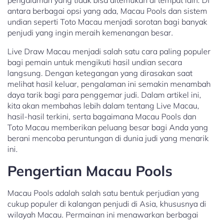
pengalaman yang tidak bisa ditemukan di tempat lain. Di
antara berbagai opsi yang ada, Macau Pools dan sistem
undian seperti Toto Macau menjadi sorotan bagi banyak
penjudi yang ingin meraih kemenangan besar.
Live Draw Macau menjadi salah satu cara paling populer
bagi pemain untuk mengikuti hasil undian secara
langsung. Dengan ketegangan yang dirasakan saat
melihat hasil keluar, pengalaman ini semakin menambah
daya tarik bagi para penggemar judi. Dalam artikel ini,
kita akan membahas lebih dalam tentang Live Macau,
hasil-hasil terkini, serta bagaimana Macau Pools dan
Toto Macau memberikan peluang besar bagi Anda yang
berani mencoba peruntungan di dunia judi yang menarik
ini.
Pengertian Macau Pools
Macau Pools adalah salah satu bentuk perjudian yang
cukup populer di kalangan penjudi di Asia, khususnya di
wilayah Macau. Permainan ini menawarkan berbagai