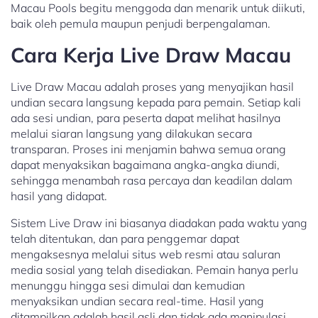
Macau Pools begitu menggoda dan menarik untuk diikuti,
baik oleh pemula maupun penjudi berpengalaman.
Cara Kerja Live Draw Macau
Live Draw Macau adalah proses yang menyajikan hasil
undian secara langsung kepada para pemain. Setiap kali
ada sesi undian, para peserta dapat melihat hasilnya
melalui siaran langsung yang dilakukan secara
transparan. Proses ini menjamin bahwa semua orang
dapat menyaksikan bagaimana angka-angka diundi,
sehingga menambah rasa percaya dan keadilan dalam
hasil yang didapat.
Sistem Live Draw ini biasanya diadakan pada waktu yang
telah ditentukan, dan para penggemar dapat
mengaksesnya melalui situs web resmi atau saluran
media sosial yang telah disediakan. Pemain hanya perlu
menunggu hingga sesi dimulai dan kemudian
menyaksikan undian secara real-time. Hasil yang
ditampilkan adalah hasil asli dan tidak ada manipulasi