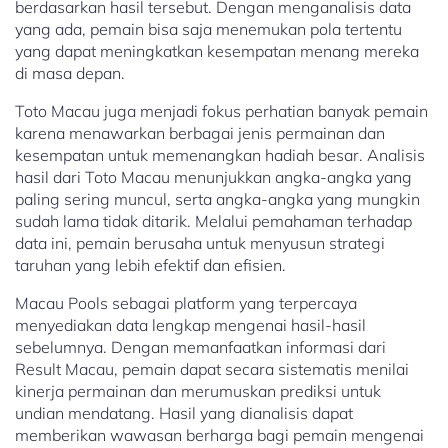
berdasarkan hasil tersebut. Dengan menganalisis data
yang ada, pemain bisa saja menemukan pola tertentu
yang dapat meningkatkan kesempatan menang mereka
di masa depan.
Toto Macau juga menjadi fokus perhatian banyak pemain
karena menawarkan berbagai jenis permainan dan
kesempatan untuk memenangkan hadiah besar. Analisis
hasil dari Toto Macau menunjukkan angka-angka yang
paling sering muncul, serta angka-angka yang mungkin
sudah lama tidak ditarik. Melalui pemahaman terhadap
data ini, pemain berusaha untuk menyusun strategi
taruhan yang lebih efektif dan efisien.
Macau Pools sebagai platform yang terpercaya
menyediakan data lengkap mengenai hasil-hasil
sebelumnya. Dengan memanfaatkan informasi dari
Result Macau, pemain dapat secara sistematis menilai
kinerja permainan dan merumuskan prediksi untuk
undian mendatang. Hasil yang dianalisis dapat
memberikan wawasan berharga bagi pemain mengenai