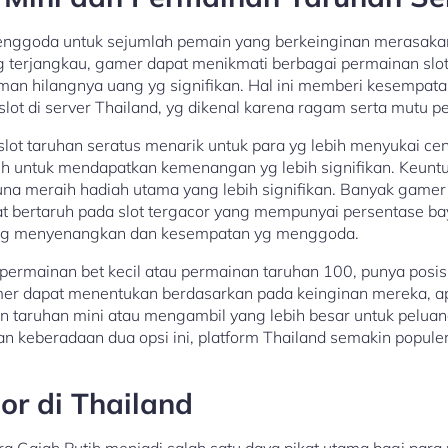
enggoda untuk sejumlah pemain yang berkeinginan merasaka
ang terjangkau, gamer dapat menikmati berbagai permainan slo
an hilangnya uang yg signifikan. Hal ini memberi kesempata
ot di server Thailand, yg dikenal karena ragam serta mutu p
slot taruhan seratus menarik untuk para yg lebih menyukai 
h untuk mendapatkan kemenangan yg lebih signifikan. Keuntun
una meraih hadiah utama yang lebih signifikan. Banyak game
saat bertaruh pada slot tergacor yang mempunyai persentase baya
ng menyenangkan dan kesempatan yg menggoda.
ik permainan bet kecil atau permainan taruhan 100, punya pos
amer dapat menentukan berdasarkan pada keinginan mereka, 
 taruhan mini atau mengambil yang lebih besar untuk peluan
 keberadaan dua opsi ini, platform Thailand semakin populer
or di Thailand