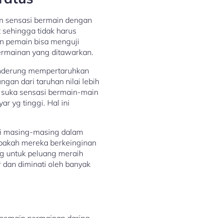
n sensasi bermain dengan
t sehingga tidak harus
n pemain bisa menguji
ermainan yang ditawarkan.
cenderung mempertaruhkan
gan dari taruhan nilai lebih
r suka sensasi bermain-main
r yg tinggi. Hal ini
isi masing-masing dalam
apakah mereka berkeinginan
g untuk peluang meraih
 dan diminati oleh banyak