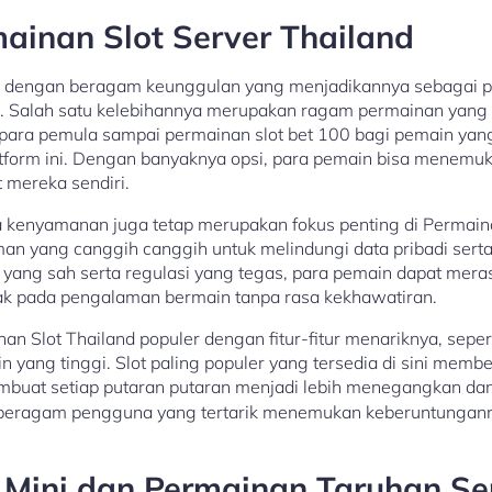
ainan Slot Server Thailand
r dengan beragam keunggulan yang menjadikannya sebagai pi
. Salah satu kelebihannya merupakan ragam permainan yang
uk para pemula sampai permainan slot bet 100 bagi pemain yan
atform ini. Dengan banyaknya opsi, para pemain bisa menem
 mereka sendiri.
 kenyamanan juga tetap merupakan fokus penting di Permaina
aman yang canggih canggih untuk melindungi data pribadi sert
 yang sah serta regulasi yang tegas, para pemain dapat mer
mak pada pengalaman bermain tanpa rasa kekhawatiran.
an Slot Thailand populer dengan fitur-fitur menariknya, seper
yang tinggi. Slot paling populer yang tersedia di sini memb
mbuat setiap putaran putaran menjadi lebih menegangkan d
 beragam pengguna yang tertarik menemukan keberuntungannya
 Mini dan Permainan Taruhan Se