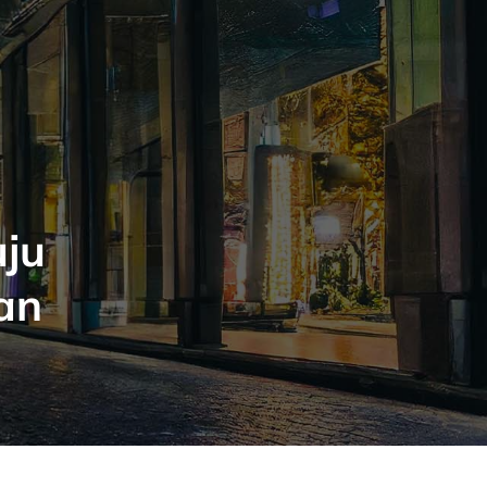
ju
an