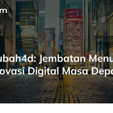
om
ubah4d: Jembatan Menu
novasi Digital Masa Dep