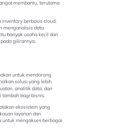
 sangat membantu, terutama
inventory berbasis cloud.
n menganalisis data
ntu banyak usaha kecil dan
ada gilirannya,
anakan untuk mendorong
alkan solusi yang lebih
atan, analitik data, dan
 tambah bagi bisnis.
iptakan ekosistem yang
gkauan layanan dan
a untuk mengakses berbagai