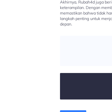
Akhirnya, Rubah4d juga ber
keterampilan. Dengan memb
memastikan bahwa tidak han
langkah penting untuk menja
depan.