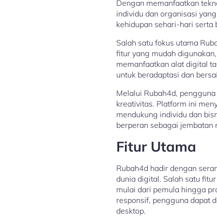
Dengan memanfaatkan teknolo
individu dan organisasi yang 
kehidupan sehari-hari serta b
Salah satu fokus utama Rub
fitur yang mudah digunaka
memanfaatkan alat digital t
untuk beradaptasi dan bersa
Melalui Rubah4d, pengguna j
kreativitas. Platform ini me
mendukung individu dan bis
berperan sebagai jembatan m
Fitur Utama
Rubah4d hadir dengan seran
dunia digital. Salah satu fi
mulai dari pemula hingga pr
responsif, pengguna dapat 
desktop.