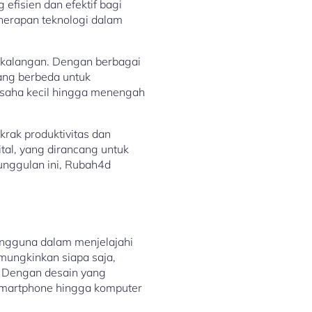
efisien dan efektif bagi
penerapan teknologi dalam
a kalangan. Dengan berbagai
ang berbeda untuk
 usaha kecil hingga menengah
rak produktivitas dan
ital, yang dirancang untuk
unggulan ini, Rubah4d
ngguna dalam menjelajahi
emungkinkan siapa saja,
. Dengan desain yang
 smartphone hingga komputer