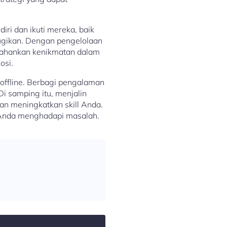
ri dan ikuti mereka, baik
ugikan. Dengan pengelolaan
rtahankan kenikmatan dalam
osi.
 offline. Berbagi pengalaman
 samping itu, menjalin
n meningkatkan skill Anda.
a Anda menghadapi masalah.