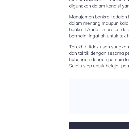
digunakan dalam kondisi yan
Manajemen bankroll adalah k
dalam menang maupun kalah.
bankroll Anda secara cerda
bermain. Ingatlah untuk tak 
Terakhir, tidak usah sungka
dan taktik dengan sesama p
hubungan dengan pemain lai
Selalu siap untuk belajar p