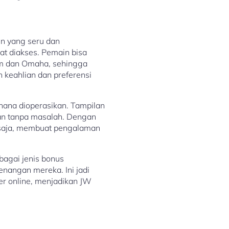
n yang seru dan
at diakses. Pemain bisa
 em dan Omaha, sehingga
keahlian dan preferensi
hana dioperasikan. Tampilan
an tanpa masalah. Dengan
 saja, membuat pengalaman
bagai jenis bonus
nangan mereka. Ini jadi
r online, menjadikan JW