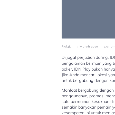
-
-
RAf4L
15 March 2026
12:01 p
Di jagat perjudian daring, 
pengalaman bermain yang ta
poker, IDN Play bukan han
Jika Anda mencari lokasi ya
untuk bergabung dengan kom
Manfaat bergabung dengan I
penggunanya, promosi menar
satu permainan kesukaan di
semakin banyakan pemain ya
kesempatan ini untuk menjad