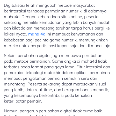
Digitalisasi telah mengubah metode masyarakat
berinteraksi terhadap permainan numerik, di dalamnya
maha4d. Dengan keberadaan situs online, peserta
sekarang memiliki kemudahan yang lebih banyak mudah
dan kilat dalam memasang taruhan tanpa harus pergi ke
lokasi nyata.
maha 4d
Ini membuat kenyamanan dan
kebebasan bagi pecinta game numerik, memungkinkan
mereka untuk berpartisipasi kapan saja dan di mana saja.
Selain, perubahan digital juga membawa perubahan
pada metode permainan. Game angka di maha4d tidak
terbatas pada format pada gaya lama. Fitur interaksi dan
pemakaian teknologi mutakhir dalam aplikasi permainan
membuat pengalaman bermain semakin seru dan
menantang. Peserta sekarang dapat merasakan visual
yang lebih, data real-time, dan beragam bonus menarik,
yang kesemuanya berkontribusi pada kenaikan
keterlibatan pemain.
Namun, pengaruh perubahan digital tidak cuma baik.