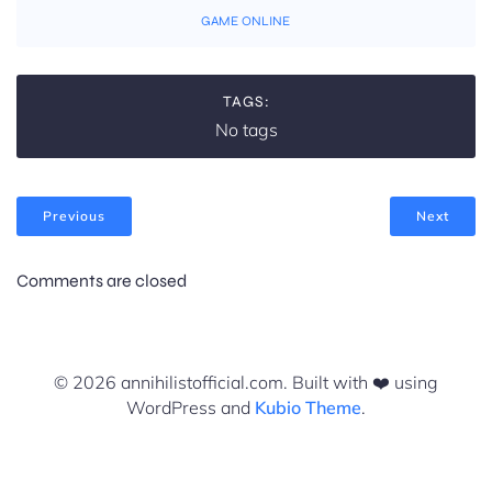
GAME ONLINE
TAGS:
No tags
Previous
Next
Comments are closed
© 2026 annihilistofficial.com. Built with ❤️ using
WordPress and
Kubio Theme
.