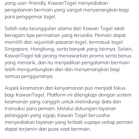
yang user-friendly, KawanTogel menyediakan
pengalaman bermain yang sangat menyenangkan bagi
para penggemar togel.
Salah satu keunggulan utama dari Kawan Togel ialah
beragam tipe permainan yang tersedia. Pemain dapat
memilih dari sejumlah pasaran togel, termasuk togel
Singapore, Hongkong, serta banyak yang lainnya. Selain,
KawanTogel tak jarang menawarkan promo serta bonus
yang menarik, dan itu menjadikan pengalaman bermain
lebih menguntungkan dan dan menyenangkan bagi
semua penggunanya.
Aspek keamanan dan kenyamanan pun menjadi fokus
bagi KawanTogel. Platform ini dilengkapi dengan sistem
keamanan yang canggih untuk melindungi data dan
transaksi para pemain. Melalui dukungan layanan
pelanggan yang sigap, Kawan Togel berusaha
menyediakan layanan yang terbaik supaya setiap pemain
dapat terjamin dan puas saat bermain.