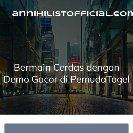
Skip
to
content
annihilistofficial.co
Bermain Cerdas dengan
Demo Gacor di PemudaTogel