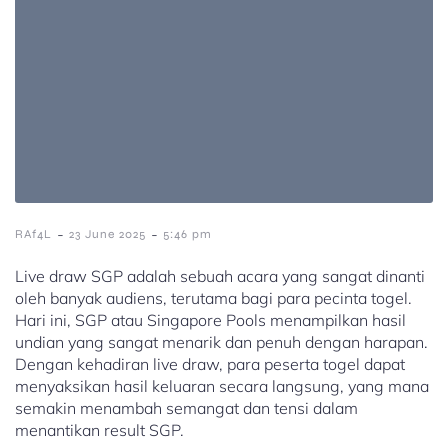
-
-
RAf4L
23 June 2025
5:46 pm
Live draw SGP adalah sebuah acara yang sangat dinanti
oleh banyak audiens, terutama bagi para pecinta togel.
Hari ini, SGP atau Singapore Pools menampilkan hasil
undian yang sangat menarik dan penuh dengan harapan.
Dengan kehadiran live draw, para peserta togel dapat
menyaksikan hasil keluaran secara langsung, yang mana
semakin menambah semangat dan tensi dalam
menantikan result SGP.