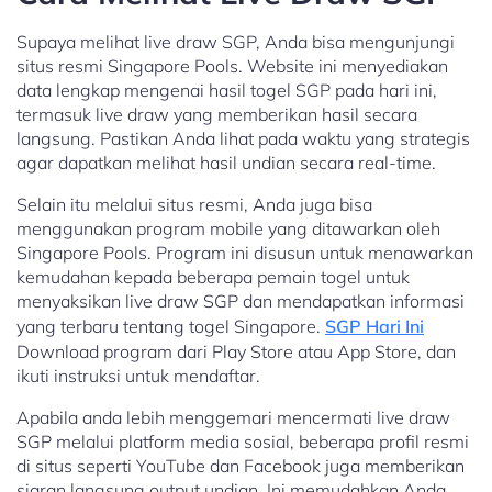
Supaya melihat live draw SGP, Anda bisa mengunjungi
situs resmi Singapore Pools. Website ini menyediakan
data lengkap mengenai hasil togel SGP pada hari ini,
termasuk live draw yang memberikan hasil secara
langsung. Pastikan Anda lihat pada waktu yang strategis
agar dapatkan melihat hasil undian secara real-time.
Selain itu melalui situs resmi, Anda juga bisa
menggunakan program mobile yang ditawarkan oleh
Singapore Pools. Program ini disusun untuk menawarkan
kemudahan kepada beberapa pemain togel untuk
menyaksikan live draw SGP dan mendapatkan informasi
yang terbaru tentang togel Singapore.
SGP Hari Ini
Download program dari Play Store atau App Store, dan
ikuti instruksi untuk mendaftar.
Apabila anda lebih menggemari mencermati live draw
SGP melalui platform media sosial, beberapa profil resmi
di situs seperti YouTube dan Facebook juga memberikan
siaran langsung output undian. Ini memudahkan Anda