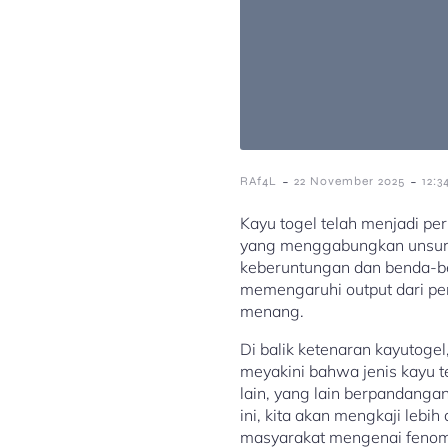
-
-
RAf4L
22 November 2025
12:3
Kayu togel telah menjadi p
yang menggabungkan unsur ka
keberuntungan dan benda-ben
memengaruhi output dari pe
menang.
Di balik ketenaran kayutoge
meyakini bahwa jenis kayu t
lain, yang lain berpandanga
ini, kita akan mengkaji lebi
masyarakat mengenai fenome