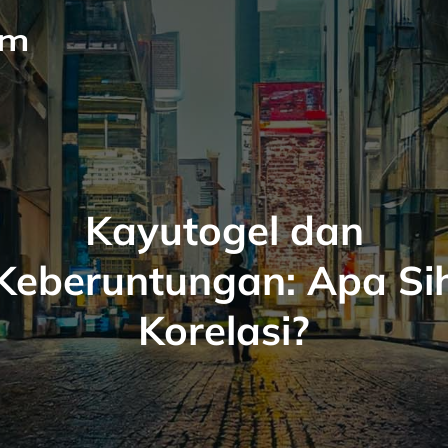
om
Kayutogel dan
Keberuntungan: Apa Si
Korelasi?