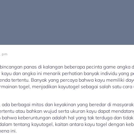
4 pm
erbincangan panas di kalangan beberapa pecinta game angka 
yu dan angka ini menarik perhatian banyak individu yang per
da tertentu. Banyak yang percaya bahwa kayu memiliki daya 
rmainan togel, menjadikan kayutogel sebagai salah satu cara
l, ada berbagai mitos dan keyakinan yang beredar di masyarak
ertentu atau bahkan wujud serta ukuran kayu dapat mendatan
n bahwa keberuntungan adalah hal yang tak terduga dan tidak b
h dalam tentang kayutogel, kaitan antara kayu togel dengan keb
na ini.