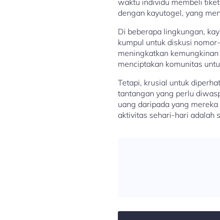
waktu individu membeli tike
dengan kayutogel, yang mengh
Di beberapa lingkungan, kay
kumpul untuk diskusi nomor
meningkatkan kemungkinan m
menciptakan komunitas untuk
Tetapi, krusial untuk diper
tantangan yang perlu diwasp
uang daripada yang mereka 
aktivitas sehari-hari adalah 