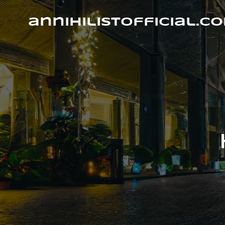
Skip
to
annihilistofficial.c
content