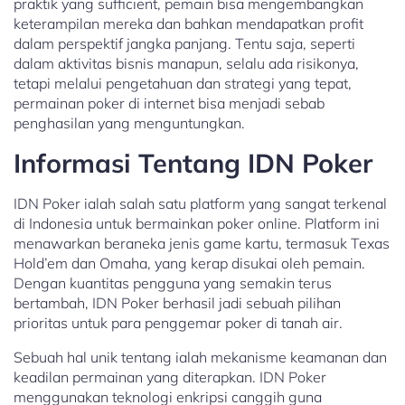
praktik yang sufficient, pemain bisa mengembangkan
keterampilan mereka dan bahkan mendapatkan profit
dalam perspektif jangka panjang. Tentu saja, seperti
dalam aktivitas bisnis manapun, selalu ada risikonya,
tetapi melalui pengetahuan dan strategi yang tepat,
permainan poker di internet bisa menjadi sebab
penghasilan yang menguntungkan.
Informasi Tentang IDN Poker
IDN Poker ialah salah satu platform yang sangat terkenal
di Indonesia untuk bermainkan poker online. Platform ini
menawarkan beraneka jenis game kartu, termasuk Texas
Hold’em dan Omaha, yang kerap disukai oleh pemain.
Dengan kuantitas pengguna yang semakin terus
bertambah, IDN Poker berhasil jadi sebuah pilihan
prioritas untuk para penggemar poker di tanah air.
Sebuah hal unik tentang ialah mekanisme keamanan dan
keadilan permainan yang diterapkan. IDN Poker
menggunakan teknologi enkripsi canggih guna