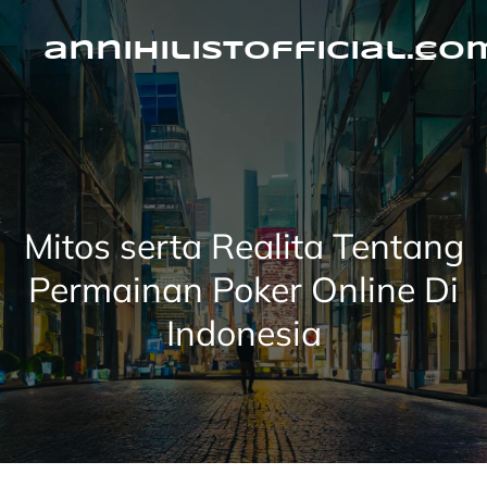
Skip
to
content
annihilistofficial.co
Mitos serta Realita Tentang
Permainan Poker Online Di
Indonesia