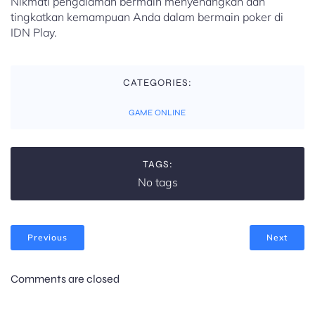
Nikmati pengalaman bermain menyenangkan dan
tingkatkan kemampuan Anda dalam bermain poker di
IDN Play.
CATEGORIES:
GAME ONLINE
TAGS:
No tags
Previous
Next
Comments are closed