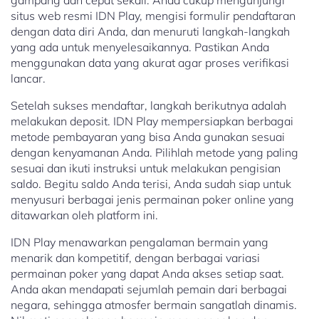
gampang dan cepat sekali. Anda cukup mengunjungi
situs web resmi IDN Play, mengisi formulir pendaftaran
dengan data diri Anda, dan menuruti langkah-langkah
yang ada untuk menyelesaikannya. Pastikan Anda
menggunakan data yang akurat agar proses verifikasi
lancar.
Setelah sukses mendaftar, langkah berikutnya adalah
melakukan deposit. IDN Play mempersiapkan berbagai
metode pembayaran yang bisa Anda gunakan sesuai
dengan kenyamanan Anda. Pilihlah metode yang paling
sesuai dan ikuti instruksi untuk melakukan pengisian
saldo. Begitu saldo Anda terisi, Anda sudah siap untuk
menyusuri berbagai jenis permainan poker online yang
ditawarkan oleh platform ini.
IDN Play menawarkan pengalaman bermain yang
menarik dan kompetitif, dengan berbagai variasi
permainan poker yang dapat Anda akses setiap saat.
Anda akan mendapati sejumlah pemain dari berbagai
negara, sehingga atmosfer bermain sangatlah dinamis.