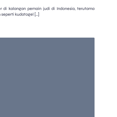
r di kalangan pemain judi di Indonesia, terutama
seperti kudatogel […]