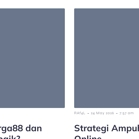
-
-
RAf4L
24 May 2026
7:57 am
rga88 dan
Strategi Ampu
baik?
Online