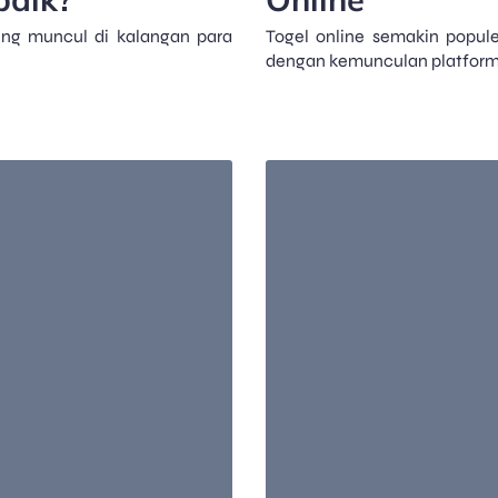
ing muncul di kalangan para
Togel online semakin popule
dengan kemunculan platform 