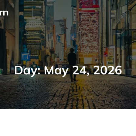
om
Day:
May 24, 2026