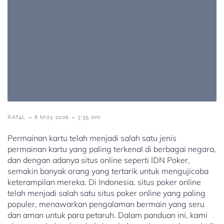
-
-
RAf4L
8 May 2026
3:35 am
Permainan kartu telah menjadi salah satu jenis
permainan kartu yang paling terkenal di berbagai negara,
dan dengan adanya situs online seperti IDN Poker,
semakin banyak orang yang tertarik untuk mengujicoba
keterampilan mereka. Di Indonesia, situs poker online
telah menjadi salah satu situs poker online yang paling
populer, menawarkan pengalaman bermain yang seru
dan aman untuk para petaruh. Dalam panduan ini, kami