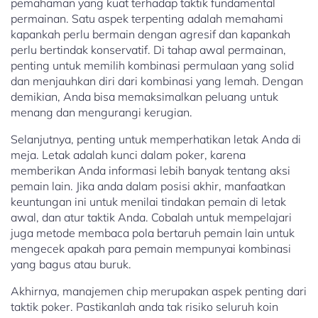
pemahaman yang kuat terhadap taktik fundamental
permainan. Satu aspek terpenting adalah memahami
kapankah perlu bermain dengan agresif dan kapankah
perlu bertindak konservatif. Di tahap awal permainan,
penting untuk memilih kombinasi permulaan yang solid
dan menjauhkan diri dari kombinasi yang lemah. Dengan
demikian, Anda bisa memaksimalkan peluang untuk
menang dan mengurangi kerugian.
Selanjutnya, penting untuk memperhatikan letak Anda di
meja. Letak adalah kunci dalam poker, karena
memberikan Anda informasi lebih banyak tentang aksi
pemain lain. Jika anda dalam posisi akhir, manfaatkan
keuntungan ini untuk menilai tindakan pemain di letak
awal, dan atur taktik Anda. Cobalah untuk mempelajari
juga metode membaca pola bertaruh pemain lain untuk
mengecek apakah para pemain mempunyai kombinasi
yang bagus atau buruk.
Akhirnya, manajemen chip merupakan aspek penting dari
taktik poker. Pastikanlah anda tak risiko seluruh koin