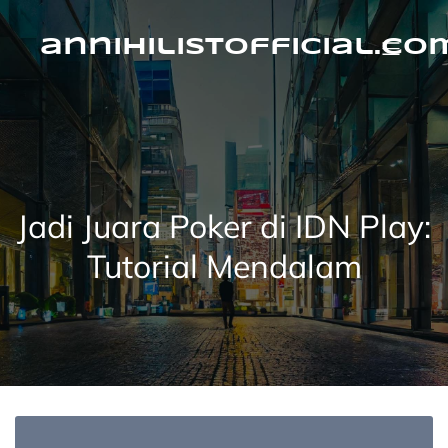
Skip
to
content
annihilistofficial.co
Jadi Juara Poker di IDN Play:
Tutorial Mendalam