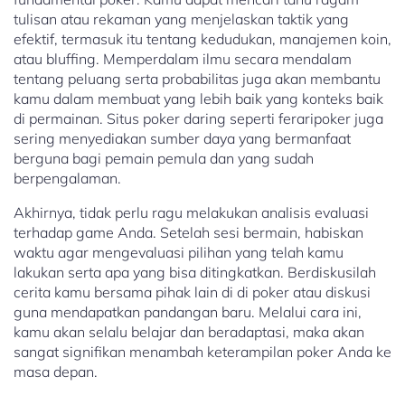
tulisan atau rekaman yang menjelaskan taktik yang
efektif, termasuk itu tentang kedudukan, manajemen koin,
atau bluffing. Memperdalam ilmu secara mendalam
tentang peluang serta probabilitas juga akan membantu
kamu dalam membuat yang lebih baik yang konteks baik
di permainan. Situs poker daring seperti feraripoker juga
sering menyediakan sumber daya yang bermanfaat
berguna bagi pemain pemula dan yang sudah
berpengalaman.
Akhirnya, tidak perlu ragu melakukan analisis evaluasi
terhadap game Anda. Setelah sesi bermain, habiskan
waktu agar mengevaluasi pilihan yang telah kamu
lakukan serta apa yang bisa ditingkatkan. Berdiskusilah
cerita kamu bersama pihak lain di di poker atau diskusi
guna mendapatkan pandangan baru. Melalui cara ini,
kamu akan selalu belajar dan beradaptasi, maka akan
sangat signifikan menambah keterampilan poker Anda ke
masa depan.