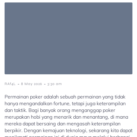
-
-
RAf4L
8 May 2026
3:30 am
Permainan poker adalah sebuah permainan yang tidak
hanya mengandalkan fortune, tetapi juga keterampilan
dan taktik. Bagi banyak orang menganggap poker
merupakan hobi yang menarik dan menantang, di mana
mereka dapat bersaing dan mengasah keterampilan
berpikir. Dengan kemajuan teknologi, sekarang kita dapat