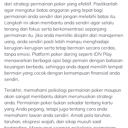
dari strategi permainan poker yang efektif. Pastikanlah
agar mengatur batas anggaran yang tepat bagi
permainan anda sendiri dan jangan melebihi batas itu.
Langkah ini akan membantu anda sendiri agar selalu
tenang dan fokus serta berkonsentrasi sepanjang
permainan itu. Jika anda memiliki disiplin dari manajemen
uang, anda sendiri pasti lebih mampu menghadapi
kerugian-kerugian serta tetap bermain secara cerdas,
tanpa emosi. Platform poker daring seperti IDN Play
menawarkan berbagai opsi bagi pemain dengan batasan
keuangan berbeda, sehingga anda dapat memilih tempat
bermain yang cocok dengan kemampuan finansial anda
sendiri.
Terakhir, memahami psikologi permainan poker maupun
akan sangat membantu dalam merumuskan strategi
anda. Permainan poker bukan sekadar tentang kartu
yang Anda pegang, tetapi juga tentang cara anda
memahami lawan anda sendiri. Amati pola taruhan,
taruhan, ekspresi wajah, dan sikap musuh saat
bertanding. Menguasai segmen psikologis permainan