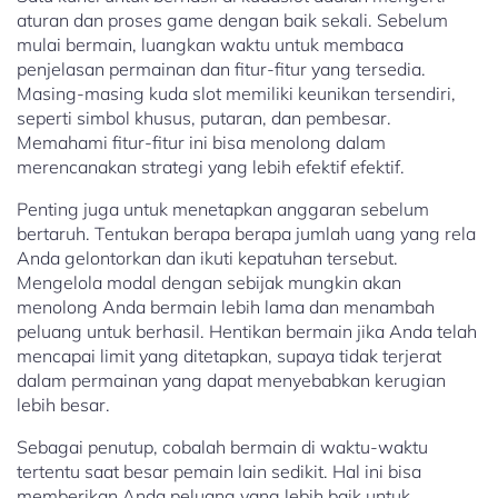
aturan dan proses game dengan baik sekali. Sebelum
mulai bermain, luangkan waktu untuk membaca
penjelasan permainan dan fitur-fitur yang tersedia.
Masing-masing kuda slot memiliki keunikan tersendiri,
seperti simbol khusus, putaran, dan pembesar.
Memahami fitur-fitur ini bisa menolong dalam
merencanakan strategi yang lebih efektif efektif.
Penting juga untuk menetapkan anggaran sebelum
bertaruh. Tentukan berapa berapa jumlah uang yang rela
Anda gelontorkan dan ikuti kepatuhan tersebut.
Mengelola modal dengan sebijak mungkin akan
menolong Anda bermain lebih lama dan menambah
peluang untuk berhasil. Hentikan bermain jika Anda telah
mencapai limit yang ditetapkan, supaya tidak terjerat
dalam permainan yang dapat menyebabkan kerugian
lebih besar.
Sebagai penutup, cobalah bermain di waktu-waktu
tertentu saat besar pemain lain sedikit. Hal ini bisa
memberikan Anda peluang yang lebih baik untuk