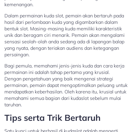
kemenangan.
Dalam permainan kuda slot, pemain akan bertaruh pada
hasil dari perlombaan kuda yang digambarkan dalam
bentuk slot. Masing-masing kuda memiliki karakteristik
unik dan beragam ciri menarik. Pemain akan mengalami
sensasi seolah-olah anda sedang ada di lapangan balap
yang nyata, dengan teriakan audiens dan ketegangan
persaingan.
Bagi pemula, memahami jenis-jenis kuda dan cara kerja
permainan ini adalah tahap pertama yang krusial.
Dengan pengetahuan yang baik mengenai strategi
permainan, pemain dapat mengoptimalkan peluang untuk
mendapatkan keberhasilan. Oleh karena itu, krusial untuk
memahami semua bagian dari kudaslot sebelum mulai
taruhan.
Tips serta Trik Bertaruh
Satu kunci untuk berhasil di kudaslot adalah mengerti