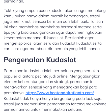
permainan.
Taktik yang ampuh pada kudaslot akan sangat menolong
kamu bukan hanya dalam meraih kemenangan, tetapi
juga menikmati sensasi bermain dari lebih baik. Tulisan
ini akan membahas membahas berbagai metode serta
tips yang bisa anda gunakan agar dapat meningkatkan
kesempatan menang di kuda slot. Bersiaplah agar
mengeksplorasi alam seru dari kudaslot kudaslot serta
cari cara agar membuat diri pemain yang lebih handal!
Pengenalan Kudaslot
Permainan kudaslot adalah permainan yang semakin
populer di antara pecinta judi online. Menggabungkan
elemen keberuntungan dan strategi, permainan ini
menawarkan sensasi yang menegangkan bagi para
pemainnya.
https://www.heatandairatlanta.com/
Kudaslot tidak hanya hanya bergantung pada luck saja,
tetapi juga memerlukan pemahaman tentang mekanisme
permainannya untuk meningkatkan peluang