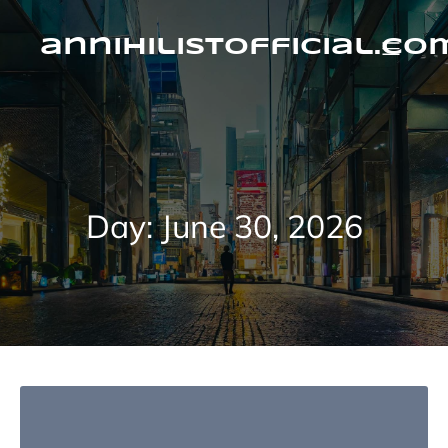
Skip
to
content
annihilistofficial.co
Day:
June 30, 2026