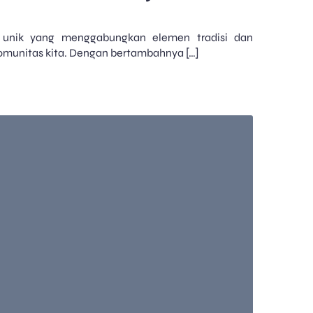
a unik yang menggabungkan elemen tradisi dan
omunitas kita. Dengan bertambahnya […]