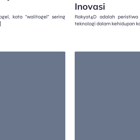
Inovasi
el, kata "walitogel" sering
Rakyat4D adalah peristiw
]
teknologi dalam kehidupan k