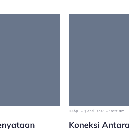
-
-
RAf4L
3 April 2026
10:22 am
enyataan
Koneksi Antar