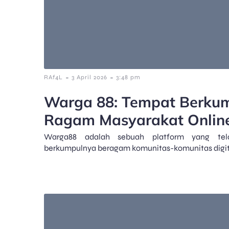
-
-
RAf4L
3 April 2026
3:48 pm
Warga 88: Tempat Berku
Ragam Masyarakat Onlin
Warga88 adalah sebuah platform yang tel
berkumpulnya beragam komunitas-komunitas digita