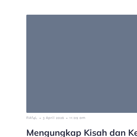
-
-
RAf4L
3 April 2026
11:09 am
Mengungkap Kisah dan K