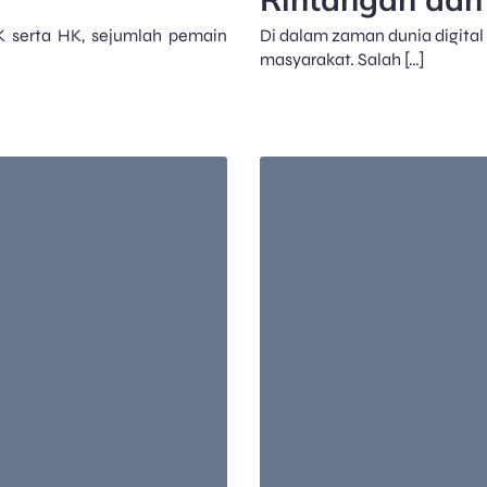
K serta HK, sejumlah pemain
Di dalam zaman dunia digital s
masyarakat. Salah […]