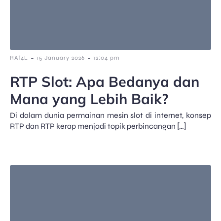
-
-
RAf4L
15 January 2026
12:04 pm
RTP Slot: Apa Bedanya dan
Mana yang Lebih Baik?
Di dalam dunia permainan mesin slot di internet, konsep
RTP dan RTP kerap menjadi topik perbincangan […]