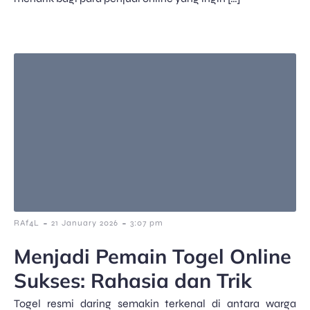
-
-
RAf4L
21 January 2026
3:07 pm
Menjadi Pemain Togel Online
Sukses: Rahasia dan Trik
Togel resmi daring semakin terkenal di antara warga