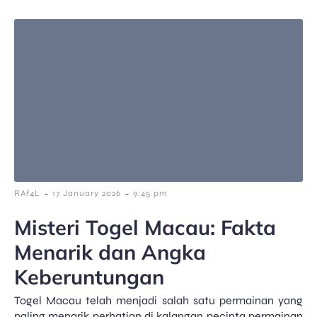
-
-
RAf4L
17 January 2026
9:45 pm
Misteri Togel Macau: Fakta
Menarik dan Angka
Keberuntungan
Togel Macau telah menjadi salah satu permainan yang
paling menarik perhatian di kalangan pecinta permainan