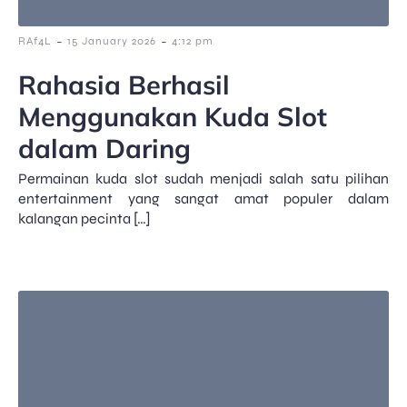
-
-
RAf4L
15 January 2026
4:12 pm
Rahasia Berhasil
Menggunakan Kuda Slot
dalam Daring
Permainan kuda slot sudah menjadi salah satu pilihan
entertainment yang sangat amat populer dalam
kalangan pecinta […]