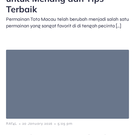
Terbaik
Permainan Toto Macau telah berubah menjadi salah satu
permainan yang sangat favorit di di tengah pecinta […]
-
-
RAf4L
20 January 2026
5:05 pm