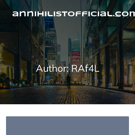
Skip
to
content
annihilistofficial.co
Author:
RAf4L