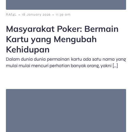
-
-
RAf4L
18 January 2026
11:39 am
Masyarakat Poker: Bermain
Kartu yang Mengubah
Kehidupan
Dalam dunia dunia permainan kartu ada satu nama yang
mulai mulai mencuri perhatian banyak orang, yakni […]