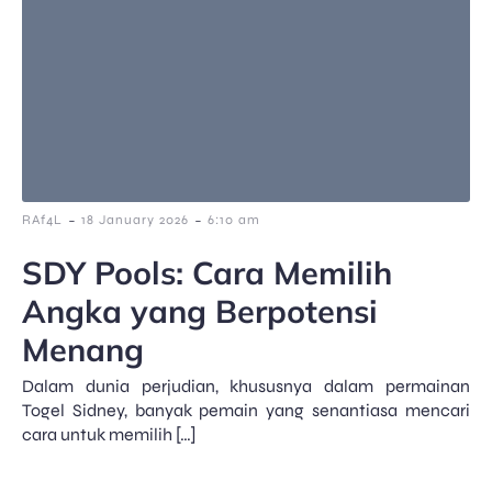
-
-
RAf4L
18 January 2026
6:10 am
SDY Pools: Cara Memilih
Angka yang Berpotensi
Menang
Dalam dunia perjudian, khususnya dalam permainan
Togel Sidney, banyak pemain yang senantiasa mencari
cara untuk memilih […]