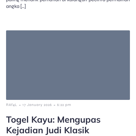
angka […]
-
-
RAf4L
17 January 2026
6:22 pm
Togel Kayu: Mengupas
Kejadian Judi Klasik