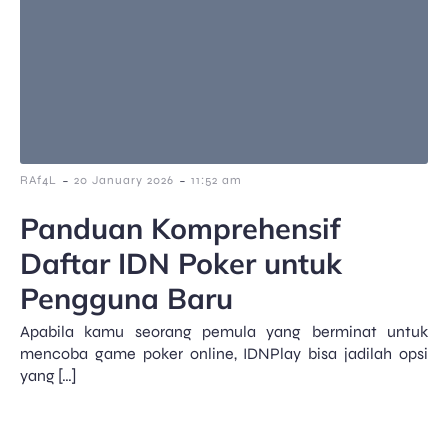
-
-
RAf4L
20 January 2026
11:52 am
Panduan Komprehensif
Daftar IDN Poker untuk
Pengguna Baru
Apabila kamu seorang pemula yang berminat untuk
mencoba game poker online, IDNPlay bisa jadilah opsi
yang […]